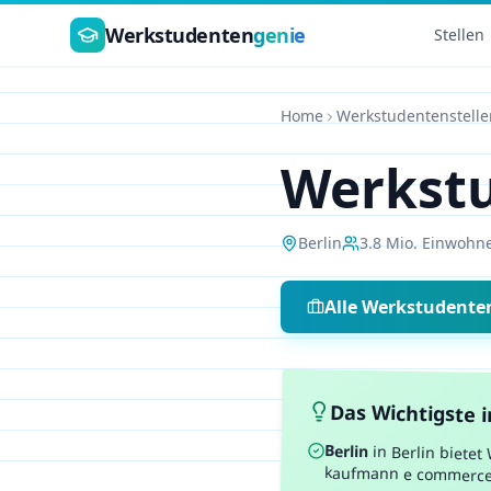
Zum Hauptinhalt springen
Werkstudenten
genie
Stellen
Home
Werkstudentenstelle
Werkstu
Berlin
3.8 Mio.
Einwohn
Alle Werkstudente
Das Wichtigste 
Berlin
in
Berlin
bietet
kaufmann e commerce, 