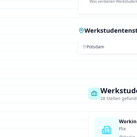
Was verdienen Werkstuden
Werkstudentenst
Potsdam
Werkstude
28
Stellen gefun
Workin
Flix