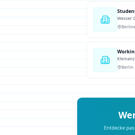
Studen
Wesser
Berlin
Working
Kleinanz
Berlin
Wer
Entdecke pas