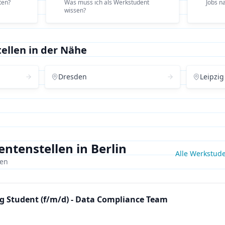
ten?
Was muss ich als Werkstudent
Jobs n
wissen?
ellen in der Nähe
Dresden
Leipzig
ntenstellen in Berlin
Alle Werkstud
den
g Student (f/m/d) - Data Compliance Team