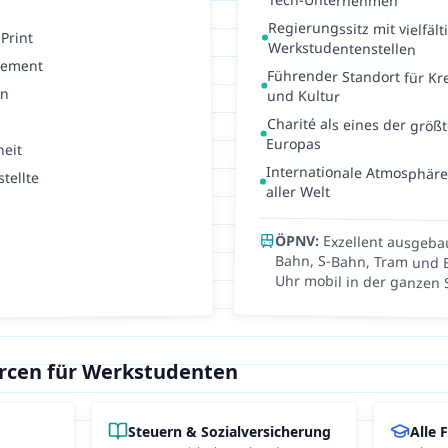
Tech-Unternehmen
Regierungssitz mit vielfäl
Print
Werkstudentenstellen
gement
Führender Standort für Kr
nn
und Kultur
Charité als eines der größt
Europas
heit
Internationale Atmosphär
tellte
aller Welt
ÖPNV:
Exzellent ausgeba
Bahn, S-Bahn, Tram u
Uhr mobil in der ganzen 
urcen für Werkstudenten
Steuern & Sozialversicherung
Alle 