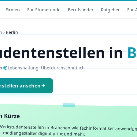
Firmen
Für Studierende
Berufsfinder
Ratgeber
Für 
n
Berlin
dentenstellen in
B
er
Lebenshaltung:
Überdurchschnittlich
nstellen ansehen
in Kürze
 Werkstudentenstellen in Branchen wie
fachinformatiker anwendun
mediengestalter digital print
und mehr.