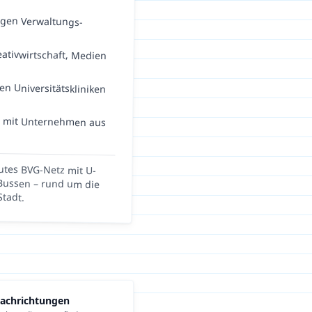
tigen Verwaltungs-
eativwirtschaft, Medien
en Universitätskliniken
e mit Unternehmen aus
utes BVG-Netz mit U-
nd Bussen – rund um die
Stadt.
Fachrichtungen