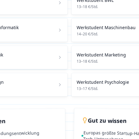
Werkstudent
BWL
13
–
18
€/Std.
nformatik
Werkstudent
Maschinenbau
14
–
20
€/Std.
ik
Werkstudent
Marketing
13
–
18
€/Std.
gn
Werkstudent
Psychologie
13
–
17
€/Std.
Gut zu wissen
en
Europas größte Startup-Ha
ndungsentwicklung