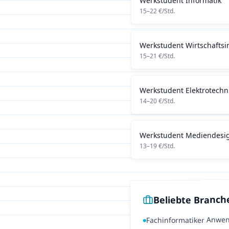
Werkstudent
Informatik
15
–
22
€/Std.
Werkstudent
Wirtschaftsi
15
–
21
€/Std.
Werkstudent
Elektrotechn
14
–
20
€/Std.
Werkstudent
Mediendesi
13
–
19
€/Std.
Beliebte Branch
Fachinformatiker Anwe