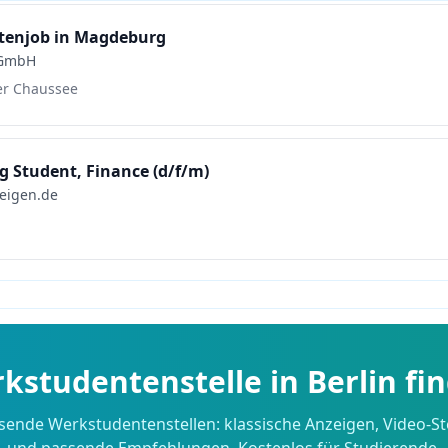
tenjob in Magdeburg
 GmbH
er Chaussee
 Student, Finance (d/f/m)
eigen.de
kstudentenstelle in
Berlin
fi
sende Werkstudentenstellen: klassische Anzeigen, Video-St