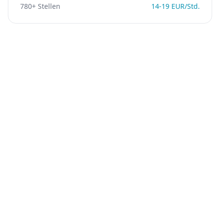
780
+ Stellen
14
-
19
EUR/Std.
Studierende mit kreativer Ader und technischem
Verständnis.