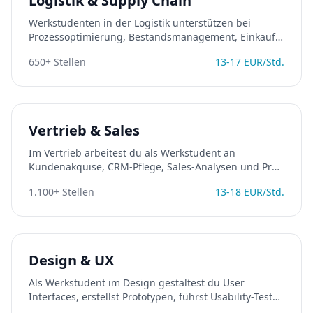
Logistik & Supply Chain
Werkstudenten in der Logistik unterstützen bei
Prozessoptimierung, Bestandsmanagement, Einkauf
und Supply-Chain-Analyse. Eine Branche mit
650
+ Stellen
13
-
17
EUR/Std.
wachsender Bedeutung und vielen Karrierechancen.
Vertrieb & Sales
Im Vertrieb arbeitest du als Werkstudent an
Kundenakquise, CRM-Pflege, Sales-Analysen und Pre-
Sales-Aktivitäten. Ideal für kommunikationsstarke
1.100
+ Stellen
13
-
18
EUR/Std.
Studierende mit Unternehmergeist.
Design & UX
Als Werkstudent im Design gestaltest du User
Interfaces, erstellst Prototypen, führst Usability-Tests
durch und entwickelst visuelle Konzepte. Perfekt für