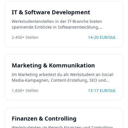
IT & Software Development
Werkstudentenstellen in der IT-Branche bieten
spannende Einblicke in Softwareentwicklung,
Webentwicklung, Datenbanken und Cloud-
2.450
+ Stellen
14
-
20
EUR/Std.
Technologien. Ideal für Informatik- und
Wirtschaftsinformatik-Studierende, die praktische
Erfahrung in agilen Teams sammeln möchten.
Marketing & Kommunikation
Im Marketing arbeitest du als Werkstudent an Social-
Media-Kampagnen, Content-Erstellung, SEO und
Performance-Marketing. Perfekt für Studierende der
1.830
+ Stellen
13
-
17
EUR/Std.
Kommunikationswissenschaft, BWL oder Medien.
Finanzen & Controlling
Werkstudenten im Bereich Finanzen und Controlling