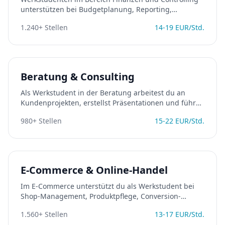
unterstützen bei Budgetplanung, Reporting,
Jahresabschluss und Finanzanalysen. Ideal für BWL-
1.240
+ Stellen
14
-
19
EUR/Std.
und VWL-Studierende mit Zahlenaffinität.
Beratung & Consulting
Als Werkstudent in der Beratung arbeitest du an
Kundenprojekten, erstellst Präsentationen und führst
Marktanalysen durch. Der perfekte Einstieg in die
980
+ Stellen
15
-
22
EUR/Std.
Consulting-Branche neben dem Studium.
E-Commerce & Online-Handel
Im E-Commerce unterstützt du als Werkstudent bei
Shop-Management, Produktpflege, Conversion-
Optimierung und Datenanalyse. Eine wachsende
1.560
+ Stellen
13
-
17
EUR/Std.
Branche mit vielen Einstiegsmöglichkeiten.