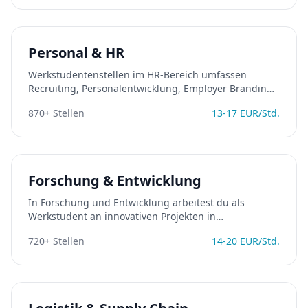
Personal & HR
Werkstudentenstellen im HR-Bereich umfassen
Recruiting, Personalentwicklung, Employer Branding
und Personaladministration. Ideal für Studierende
870
+ Stellen
13
-
17
EUR/Std.
der Psychologie, BWL oder Sozialwissenschaften.
Forschung & Entwicklung
In Forschung und Entwicklung arbeitest du als
Werkstudent an innovativen Projekten in
Unternehmen oder Forschungseinrichtungen. Perfekt
720
+ Stellen
14
-
20
EUR/Std.
für MINT-Studierende, die Theorie und Praxis
verbinden wollen.