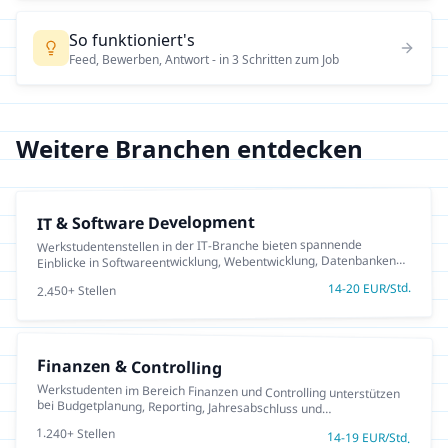
So funktioniert's
Feed, Bewerben, Antwort - in 3 Schritten zum Job
Weitere Branchen entdecken
IT & Software Development
Werkstudentenstellen in der IT-Branche bieten spannende
Einblicke in Softwareentwicklung, Webentwicklung, Datenbanken
und Cloud-Technologien. Ideal für Informatik- und
EUR/Std.
20
-
14
+ Stellen
2.450
Wirtschaftsinformatik-Studierende, die praktische Erfahrung in
agilen Teams sammeln möchten.
Finanzen & Controlling
Werkstudenten im Bereich Finanzen und Controlling unterstützen
bei Budgetplanung, Reporting, Jahresabschluss und
Finanzanalysen. Ideal für BWL- und VWL-Studierende mit
1.240
+ Stellen
Zahlenaffinität.
14
-
19
EUR/Std.