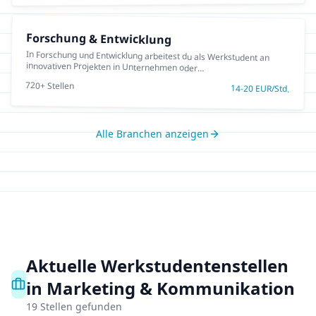
Forschung & Entwicklung
In Forschung und Entwicklung arbeitest du als Werkstudent an
innovativen Projekten in Unternehmen oder
Forschungseinrichtungen. Perfekt für MINT-Studierende, die
720
+ Stellen
Theorie und Praxis verbinden wollen.
14
-
20
EUR/Std.
Alle Branchen anzeigen
Aktuelle Werkstudentenstellen
in Marketing & Kommunikation
19
Stellen gefunden