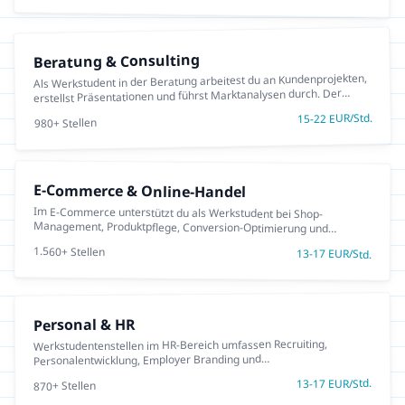
Beratung & Consulting
Als Werkstudent in der Beratung arbeitest du an Kundenprojekten,
erstellst Präsentationen und führst Marktanalysen durch. Der
perfekte Einstieg in die Consulting-Branche neben dem Studium.
EUR/Std.
22
-
15
+ Stellen
980
E-Commerce & Online-Handel
Im E-Commerce unterstützt du als Werkstudent bei Shop-
Management, Produktpflege, Conversion-Optimierung und
Datenanalyse. Eine wachsende Branche mit vielen
1.560
+ Stellen
13
-
17
EUR/Std.
Einstiegsmöglichkeiten.
Personal & HR
Werkstudentenstellen im HR-Bereich umfassen Recruiting,
Personalentwicklung, Employer Branding und
Personaladministration. Ideal für Studierende der Psychologie,
EUR/Std.
17
-
13
+ Stellen
870
BWL oder Sozialwissenschaften.