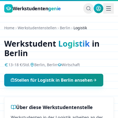
Zum Hauptinhalt springen
Werkstudenten
genie
Home
Werkstudentenstellen
Berlin
Logistik
Werkstudent
Logistik
in
Berlin
13
–
18
€/Std.
Berlin
,
Berlin
Wirtschaft
Stellen für
Logistik
in
Berlin
ansehen
Über diese Werkstudentenstelle
Werkstudenten in der Logistik arbeiten an der