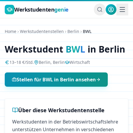
Zum Hauptinhalt springen
Werkstudenten
genie
Home
Werkstudentenstellen
Berlin
BWL
Werkstudent
BWL
in
Berlin
13
–
18
€/Std.
Berlin
,
Berlin
Wirtschaft
Stellen für
BWL
in
Berlin
ansehen
Über diese Werkstudentenstelle
Werkstudenten in der Betriebswirtschaftslehre
unterstützen Unternehmen in verschiedenen