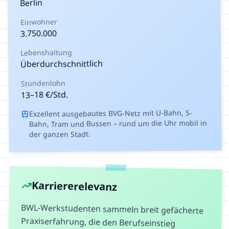
Berlin
Einwohner
3.750.000
Lebenshaltung
Überdurchschnittlich
Stundenlohn
€/Std.
18
–
13
Exzellent ausgebautes BVG-Netz mit U-Bahn, S-
Bahn, Tram und Bussen – rund um die Uhr mobil in
der ganzen Stadt.
Karriererelevanz
BWL-Werkstudenten sammeln breit gefächerte
Praxiserfahrung, die den Berufseinstieg
erheblich erleichtert. Arbeitgeber erwarten von
BWL-Absolventen praktische Kenntnisse – eine
Werkstudentenstelle zeigt, dass du
betriebswirtschaftliche Theorie in der Praxis
anwenden kannst. Außerdem hilft dir die
Erfahrung, deine Spezialisierung für das weitere