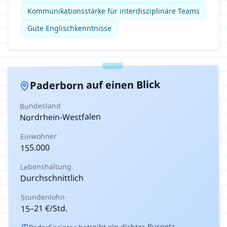
Kommunikationsstärke für interdisziplinäre Teams
Gute Englischkenntnisse
auf einen Blick
Paderborn
Bundesland
Nordrhein-Westfalen
Einwohner
155.000
Lebenshaltung
Durchschnittlich
Stundenlohn
€/Std.
21
–
15
PaderSprinter betreibt ein dichtes Busnetz.