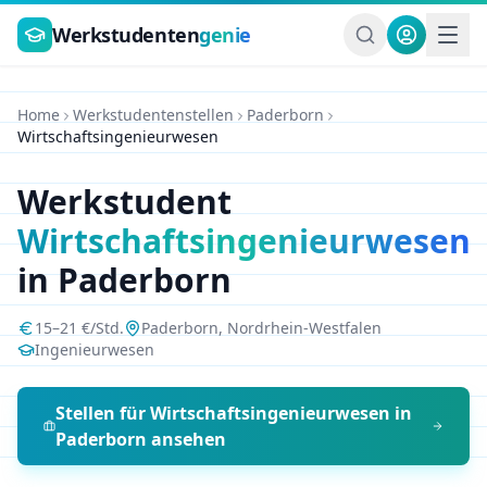
Zum Hauptinhalt springen
Werkstudenten
genie
Home
Werkstudentenstellen
Paderborn
Wirtschaftsingenieurwesen
Werkstudent
Wirtschaftsingenieurwesen
in
Paderborn
15
–
21
€/Std.
Paderborn
,
Nordrhein-Westfalen
Ingenieurwesen
Stellen für
Wirtschaftsingenieurwesen
in
Paderborn
ansehen