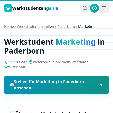
Zum Hauptinhalt springen
Werkstudenten
genie
Home
Werkstudentenstellen
Paderborn
Marketing
Werkstudent
Marketing
in
Paderborn
13
–
18
€/Std.
Paderborn
,
Nordrhein-Westfalen
Wirtschaft
Stellen für
Marketing
in
Paderborn
ansehen