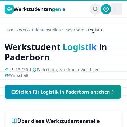
Zum Hauptinhalt springen
Werkstudenten
genie
Home
Werkstudentenstellen
Paderborn
Logistik
Werkstudent
Logistik
in
Paderborn
13
–
18
€/Std.
Paderborn
,
Nordrhein-Westfalen
Wirtschaft
Stellen für
Logistik
in
Paderborn
ansehen
Über diese Werkstudentenstelle