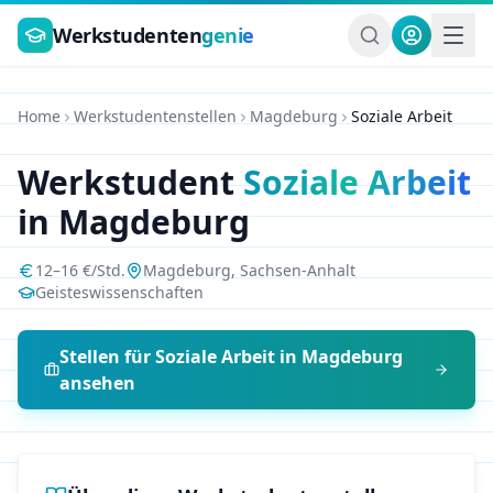
Zum Hauptinhalt springen
Werkstudenten
genie
Home
Werkstudentenstellen
Magdeburg
Soziale Arbeit
Werkstudent
Soziale Arbeit
in
Magdeburg
12
–
16
€/Std.
Magdeburg
,
Sachsen-Anhalt
Geisteswissenschaften
Stellen für
Soziale Arbeit
in
Magdeburg
ansehen