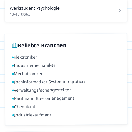
Werkstudent
Psychologie
13
–
17
€/Std.
Beliebte Branchen
Elektroniker
Industriemechaniker
Mechatroniker
Fachinformatiker Systemintegration
Verwaltungsfachangestellter
Kaufmann Bueromanagement
Chemikant
Industriekaufmann