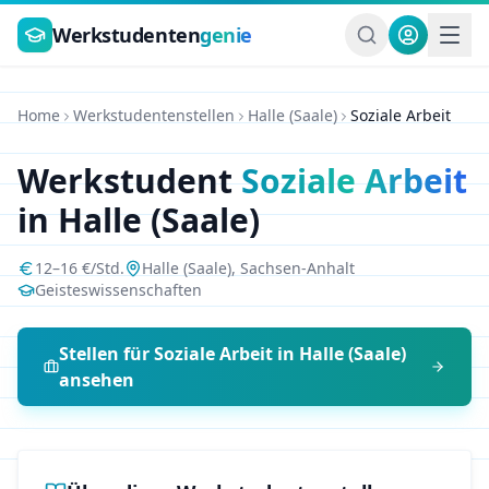
Zum Hauptinhalt springen
Werkstudenten
genie
Home
Werkstudentenstellen
Halle (Saale)
Soziale Arbeit
Werkstudent
Soziale Arbeit
in
Halle (Saale)
12
–
16
€/Std.
Halle (Saale)
,
Sachsen-Anhalt
Geisteswissenschaften
Stellen für
Soziale Arbeit
in
Halle (Saale)
ansehen