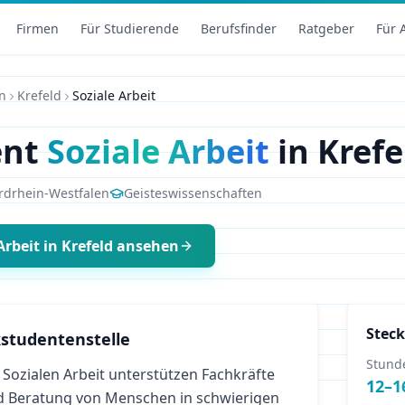
Firmen
Für Studierende
Berufsfinder
Ratgeber
Für 
n
Krefeld
Soziale Arbeit
ent
Soziale Arbeit
in
Krefe
rdrhein-Westfalen
Geisteswissenschaften
Arbeit
in
Krefeld
ansehen
Steck
studentenstelle
Stund
Sozialen Arbeit unterstützen Fachkräfte
12
–
1
d Beratung von Menschen in schwierigen