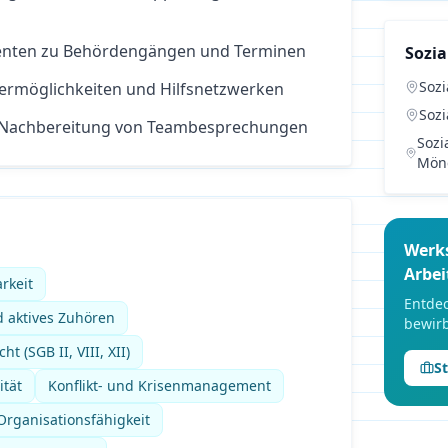
ienten zu Behördengängen und Terminen
Sozia
Sozi
ermöglichkeiten und Hilfsnetzwerken
Sozi
 Nachbereitung von Teambesprechungen
Sozi
Mön
Werk
Arbei
rkeit
Entdec
 aktives Zuhören
bewirb
t (SGB II, VIII, XII)
S
ität
Konflikt- und Krisenmanagement
rganisationsfähigkeit