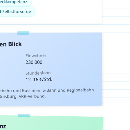
werkkompetenz
d Selbstfürsorge
en Blick
Einwohner
230.000
Stundenlohn
€/Std.
16
–
12
nbahn und Buslinien. S-Bahn und Regionalbahn
Duisburg. VRR-Verbund.
anz