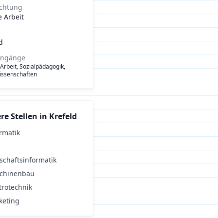
ichtung
e Arbeit
d
engänge
 Arbeit, Sozialpädagogik,
issenschaften
re Stellen in
Krefeld
rmatik
schaftsinformatik
chinenbau
trotechnik
keting