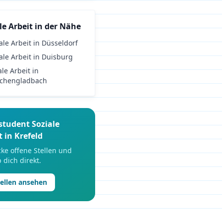
le Arbeit
in der Nähe
ale Arbeit
in
Düsseldorf
ale Arbeit
in
Duisburg
ale Arbeit
in
chengladbach
student
Soziale
t
in
Krefeld
ke offene Stellen und
 dich direkt.
tellen ansehen