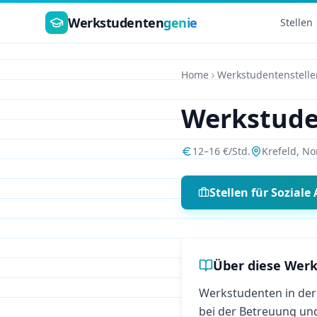
Zum Hauptinhalt springen
Werkstudenten
genie
Stellen
Home
Werkstudentenstelle
Werkstud
12
–
16
€/Std.
Krefeld
,
No
Stellen für
Soziale 
Über diese Werk
Werkstudenten in der 
bei der Betreuung un