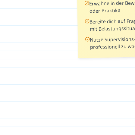
Erwähne in der Be
oder Praktika
Bereite dich auf F
mit Belastungssitua
Nutze Supervisions
professionell zu w