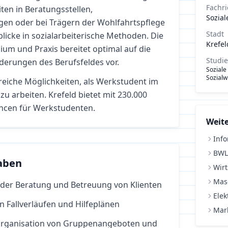
Fachr
ten in Beratungsstellen,
Sozial
gen oder bei Trägern der Wohlfahrtspflege
Stadt
blicke in sozialarbeiterische Methoden. Die
Krefel
um und Praxis bereitet optimal auf die
Studi
rderungen des Berufsfeldes vor.
Soziale
Sozialw
lreiche Möglichkeiten, als Werkstudent im
zu arbeiten.
Krefeld bietet mit 230.000
ncen für Werkstudenten.
Weite
Info
BWL
aben
Wirt
Mas
 der Beratung und Betreuung von Klienten
Elek
 Fallverläufen und Hilfeplänen
Mar
 Organisation von Gruppenangeboten und