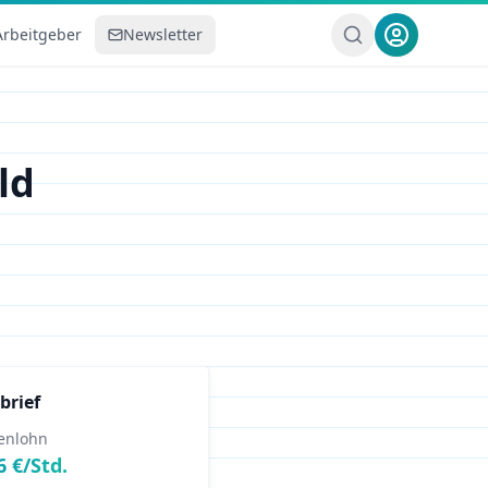
Arbeitgeber
Newsletter
ld
brief
enlohn
6
€/Std.