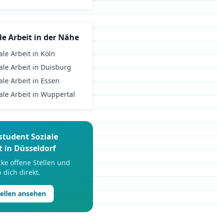
le Arbeit
in der Nähe
ale Arbeit
in
Köln
ale Arbeit
in
Duisburg
ale Arbeit
in
Essen
ale Arbeit
in
Wuppertal
student
Soziale
t
in
Düsseldorf
ke offene Stellen und
 dich direkt.
tellen ansehen