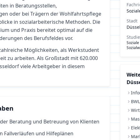
Fachr
ten in Beratungsstellen,
Sozial
gen oder bei Trägern der Wohlfahrtspflege
Stadt
blicke in sozialarbeiterische Methoden. Die
Düsse
um und Praxis bereitet optimal auf die
Studi
rderungen des Berufsfeldes vor.
Soziale
Sozialw
zahlreiche Möglichkeiten, als Werkstudent
eit
zu arbeiten.
Als Großstadt mit 620.000
seldorf viele Arbeitgeber in diesem
Weite
Düsse
Info
BWL
aben
Wirt
Mas
 der Beratung und Betreuung von Klienten
Elek
 Fallverläufen und Hilfeplänen
Mar