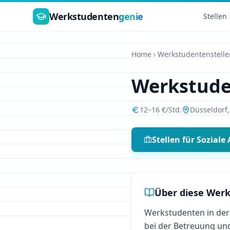
Zum Hauptinhalt springen
Werkstudenten
genie
Stellen
Home
Werkstudentenstelle
Werkstud
12
–
16
€/Std.
Düsseldorf
Stellen für
Soziale 
Über diese Werk
Werkstudenten in der 
bei der Betreuung un