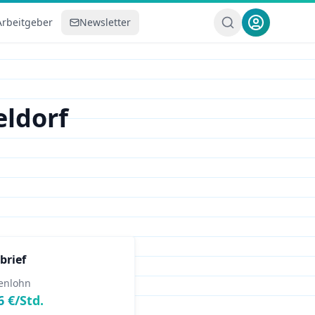
Arbeitgeber
Newsletter
ldorf
brief
enlohn
6
€/Std.