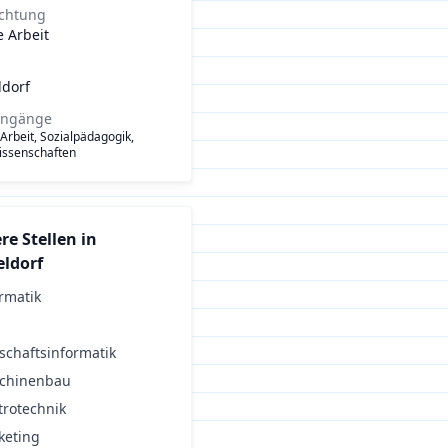
ichtung
e Arbeit
ldorf
engänge
 Arbeit, Sozialpädagogik,
issenschaften
re Stellen in
ldorf
rmatik
schaftsinformatik
chinenbau
trotechnik
keting