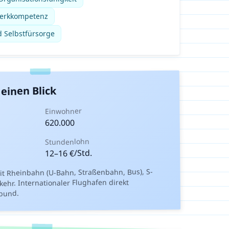
werkkompetenz
d Selbstfürsorge
einen Blick
Einwohner
620.000
Stundenlohn
€/Std.
16
–
12
t Rheinbahn (U-Bahn, Straßenbahn, Bus), S-
ehr. Internationaler Flughafen direkt
bund.