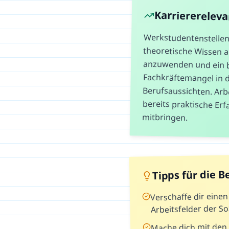
Karriererelev
Werkstudentenstellen 
theoretische Wissen
anzuwenden und ein
Fachkräftemangel in d
Berufsaussichten. Arb
bereits praktische E
mitbringen.
Tipps für die 
Verschaffe dir eine
Arbeitsfelder der So
Mache dich mit den 