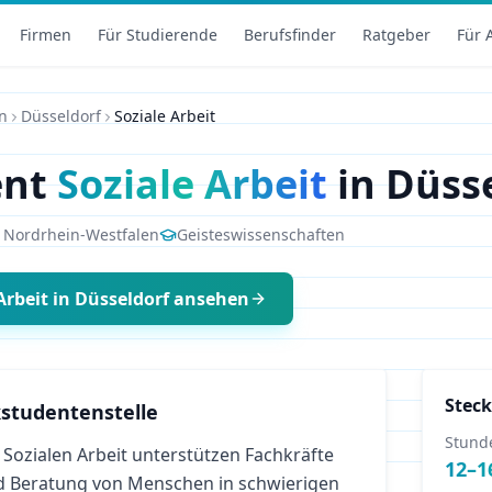
Firmen
Für Studierende
Berufsfinder
Ratgeber
Für 
n
Düsseldorf
Soziale Arbeit
ent
Soziale Arbeit
in
Düsse
,
Nordrhein-Westfalen
Geisteswissenschaften
Arbeit
in
Düsseldorf
ansehen
Steck
studentenstelle
Stund
Sozialen Arbeit unterstützen Fachkräfte
12
–
1
d Beratung von Menschen in schwierigen