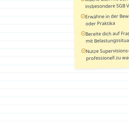
insbesondere SGB VI
Erwähne in der Be
oder Praktika
Bereite dich auf F
mit Belastungssitua
Nutze Supervisions
professionell zu w