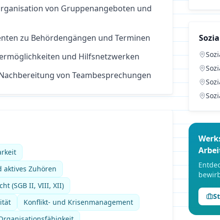
 Organisation von Gruppenangeboten und
ienten zu Behördengängen und Terminen
Sozia
Sozi
ermöglichkeiten und Hilfsnetzwerken
Sozi
 Nachbereitung von Teambesprechungen
Sozi
Sozi
Werk
Arbei
rkeit
Entdec
 aktives Zuhören
bewirb
t (SGB II, VIII, XII)
S
ität
Konflikt- und Krisenmanagement
rganisationsfähigkeit