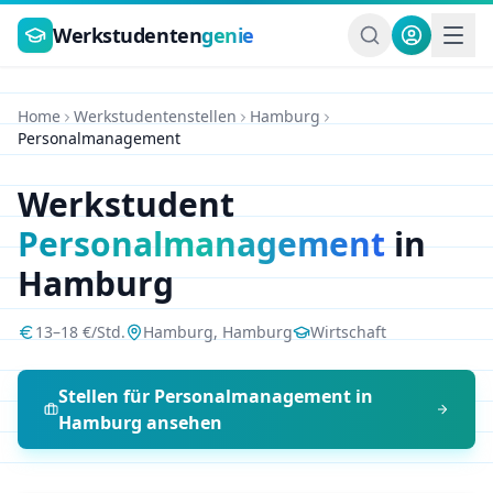
Zum Hauptinhalt springen
Werkstudenten
genie
Home
Werkstudentenstellen
Hamburg
Personalmanagement
Werkstudent
Personalmanagement
in
Hamburg
13
–
18
€/Std.
Hamburg
,
Hamburg
Wirtschaft
Stellen für
Personalmanagement
in
Hamburg
ansehen