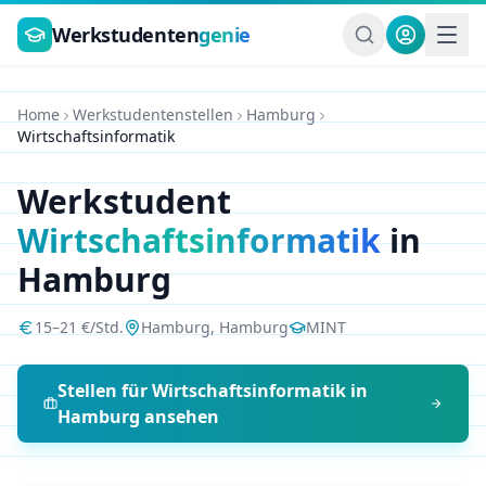
Zum Hauptinhalt springen
Werkstudenten
genie
Home
Werkstudentenstellen
Hamburg
Wirtschaftsinformatik
Werkstudent
Wirtschaftsinformatik
in
Hamburg
15
–
21
€/Std.
Hamburg
,
Hamburg
MINT
Stellen für
Wirtschaftsinformatik
in
Hamburg
ansehen