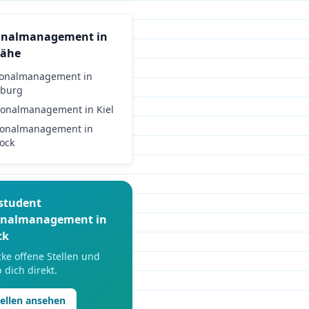
onalmanagement
in
Nähe
sonalmanagement
in
burg
sonalmanagement
in
Kiel
sonalmanagement
in
ock
student
onalmanagement
in
ck
ke offene Stellen und
 dich direkt.
tellen ansehen