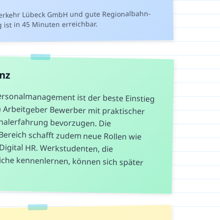
verkehr Lübeck GmbH und gute Regionalbahn-
st in 45 Minuten erreichbar.
anz
ersonalmanagement ist der beste Einstieg
 da Arbeitgeber Bewerber mit praktischer
Personalerfahrung bevorzugen. Die
R-Bereich schafft zudem neue Rollen wie
der Digital HR. Werkstudenten, die
eiche kennenlernen, können sich später