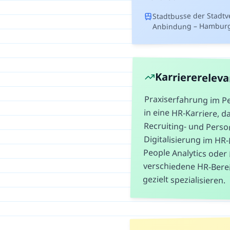
Stadtbusse der Stadt
Anbindung – Hamburg i
Karriererelev
Praxiserfahrung im P
in eine HR-Karriere,
Recruiting- und 
Digitalisierung im H
People Analytics o
verschiedene HR-Ber
gezielt spezialisieren.