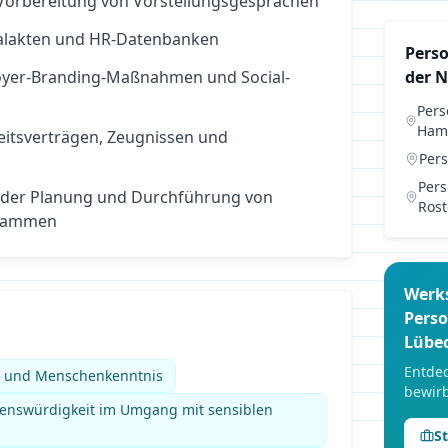
Vorbereitung von Vorstellungsgesprächen
nalakten und HR-Datenbanken
Pers
oyer-Branding-Maßnahmen und Social-
der 
Per
Ham
eitsverträgen, Zeugnissen und
Per
Per
 der Planung und Durchführung von
Rost
rammen
Werk
Pers
Lübe
Entdec
e und Menschenkenntnis
bewirb
uenswürdigkeit im Umgang mit sensiblen
S