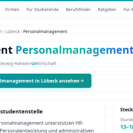
Firmen
Für Studierende
Berufsfinder
Ratgeber
Für 
n
Lübeck
Personalmanagement
ent
Personalmanagemen
leswig-Holstein
Wirtschaft
almanagement
in
Lübeck
ansehen
Steck
studentenstelle
Stund
rsonalmanagement unterstützen HR-
13
–
1
 Personalentwicklung und administrativen