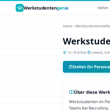
Zum Hauptinhalt springen
Werkstudenten
genie
Stellen
Home
Werkstudentenstelle
Werkstud
13
–
18
€/Std.
Lübeck
,
Sch
Stellen für
Person
Über diese Werk
Werkstudenten im Pe
Teams bei Recruiting,