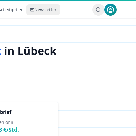
Arbeitgeber
Newsletter
t
in
Lübeck
brief
enlohn
8
€/Std.