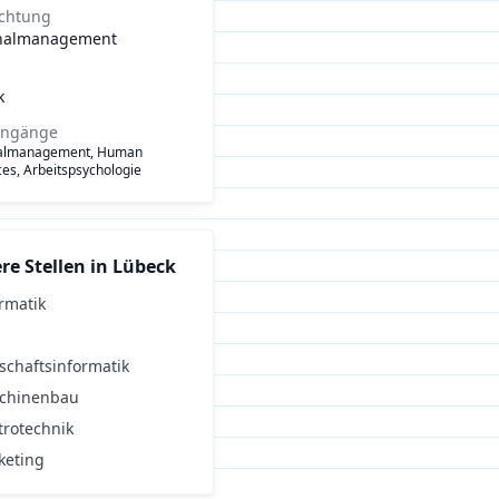
ichtung
nalmanagement
k
engänge
almanagement, Human
es, Arbeitspsychologie
re Stellen in
Lübeck
rmatik
schaftsinformatik
chinenbau
trotechnik
keting