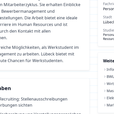
Fachr
Mitarbeiterzyklus. Sie erhalten Einblicke
Perso
g, Bewerbermanagement und
Stadt
estellungen. Die Arbeit bietet eine ideale
Lübec
arriere im Human Resources und ist
Studi
durch den Kontakt mit allen
Person
hen.
Resourc
reiche Möglichkeiten, als Werkstudent im
agement
zu arbeiten.
Lübeck bietet mit
ute Chancen für Werkstudenten.
Weite
Info
BWL
Wirt
aben
Mas
Elek
Recruiting: Stellenausschreibungen
erbungen sichten
Mar