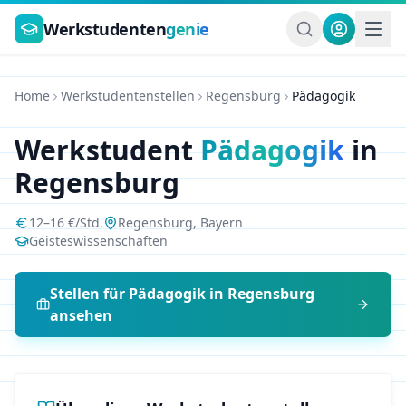
Zum Hauptinhalt springen
Werkstudenten
genie
Home
Werkstudentenstellen
Regensburg
Pädagogik
Werkstudent
Pädagogik
in
Regensburg
12
–
16
€/Std.
Regensburg
,
Bayern
Geisteswissenschaften
Stellen für
Pädagogik
in
Regensburg
ansehen