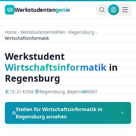
Zum Hauptinhalt springen
Werkstudenten
genie
Home
Werkstudentenstellen
Regensburg
Wirtschaftsinformatik
Werkstudent
Wirtschaftsinformatik
in
Regensburg
15
–
21
€/Std.
Regensburg
,
Bayern
MINT
Stellen für
Wirtschaftsinformatik
in
Regensburg
ansehen