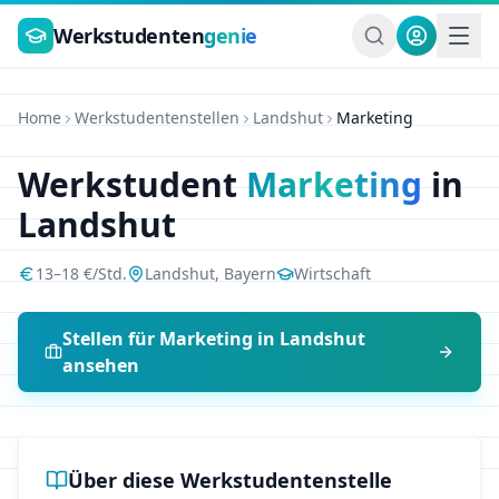
Zum Hauptinhalt springen
Werkstudenten
genie
Home
Werkstudentenstellen
Landshut
Marketing
Werkstudent
Marketing
in
Landshut
13
–
18
€/Std.
Landshut
,
Bayern
Wirtschaft
Stellen für
Marketing
in
Landshut
ansehen
Über diese Werkstudentenstelle