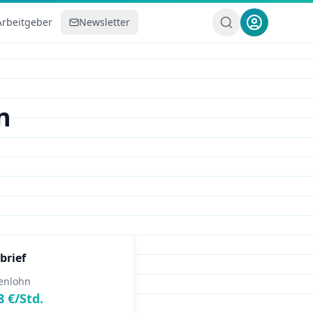
Arbeitgeber
Newsletter
n
brief
enlohn
8
€/Std.