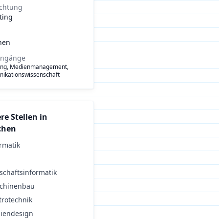
ichtung
ting
hen
engänge
ing, Medienmanagement,
ikationswissenschaft
re Stellen in
chen
rmatik
schaftsinformatik
chinenbau
trotechnik
iendesign