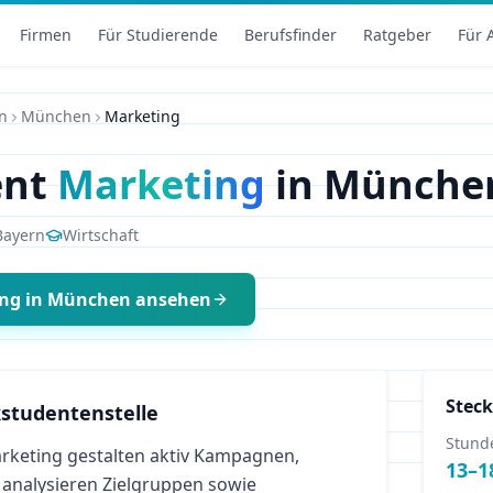
Firmen
Für Studierende
Berufsfinder
Ratgeber
Für 
n
München
Marketing
ent
Marketing
in
Münche
Bayern
Wirtschaft
ing
in
München
ansehen
Steck
studentenstelle
Stund
keting gestalten aktiv Kampagnen,
13
–
1
 analysieren Zielgruppen sowie