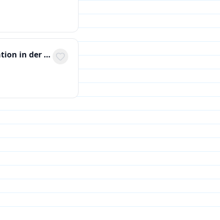
Studentische Hilfskraft (m/w/d) für Marketing und Kommunikation in der Hochschulverwaltung