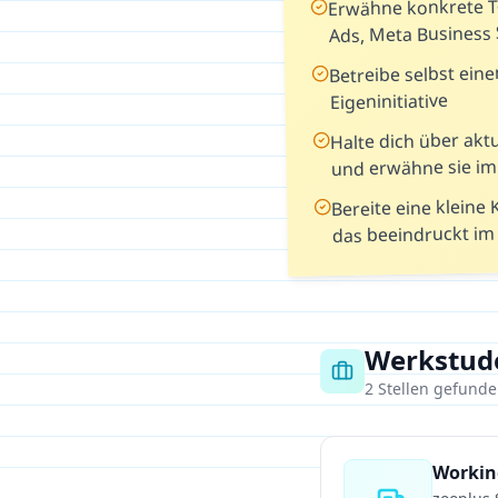
Erwähne konkrete To
Ads, Meta Business 
Betreibe selbst eine
Eigeninitiative
Halte dich über ak
und erwähne sie i
Bereite eine klein
das beeindruckt im
Werkstud
2
Stellen gefund