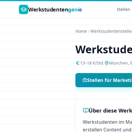
Zum Hauptinhalt springen
Werkstudenten
genie
Stellen
Home
Werkstudentenstelle
Werkstud
13
–
18
€/Std.
München
,
Stellen für
Market
Über diese Werk
Werkstudenten im Mar
erstellen Content und