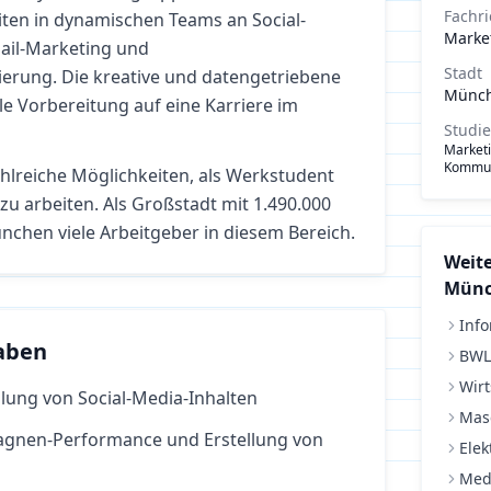
Fachr
iten in dynamischen Teams an Social-
Marke
Mail-Marketing und
Stadt
rung. Die kreative und datengetriebene
Münc
ale Vorbereitung auf eine Karriere im
Studi
Market
Kommun
ahlreiche Möglichkeiten, als Werkstudent
zu arbeiten.
Als Großstadt mit 1.490.000
chen viele Arbeitgeber in diesem Bereich.
Weite
Mün
Info
aben
BWL
Wirt
lung von Social-Media-Inhalten
Mas
agnen-Performance und Erstellung von
Elek
Med