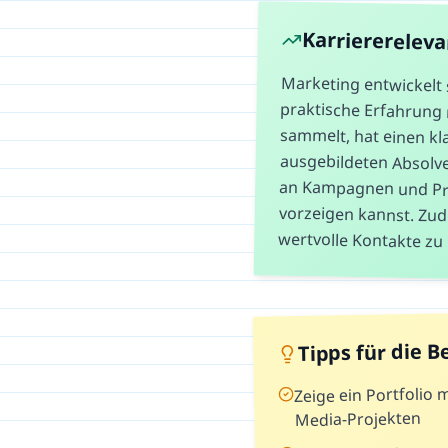
Karriererelev
Marketing entwickelt 
praktische Erfahrun
sammelt, hat einen kl
ausgebildeten Absolven
an Kampagnen und Pr
vorzeigen kannst. Zu
wertvolle Kontakte z
Tipps für die 
Zeige ein Portfolio
Media-Projekten