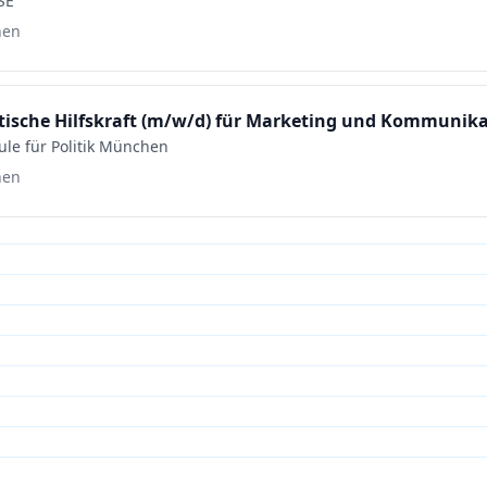
SE
hen
le für Politik München
hen