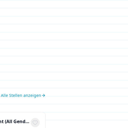
Alle Stellen anzeigen
Working Student Central bitiba – Campaign & Shop Management (All Genders)