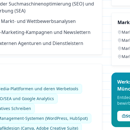
 der Suchmaschinenoptimierung (SEO) und
bung (SEA)
 Markt- und Wettbewerbsanalysen
Mark
il-Marketing-Kampagnen und Newslettern
Mar
Mar
externen Agenturen und Dienstleistern
Mar
Mar
Werk
Münc
Media-Plattformen und deren Werbetools
Entdec
O/SEA und Google Analytics
bewirb
atives Schreiben
S
Management-Systemen (WordPress, HubSpot)
fikdesign (Canva, Adobe Creative Suite)