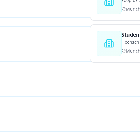
zooplus 
Münc
Hochschu
Münc