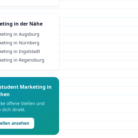
eting
in der Nähe
keting
in
Augsburg
keting
in
Nürnberg
keting
in
Ingolstadt
keting
in
Regensburg
student
Marketing
in
hen
ke offene Stellen und
 dich direkt.
tellen ansehen