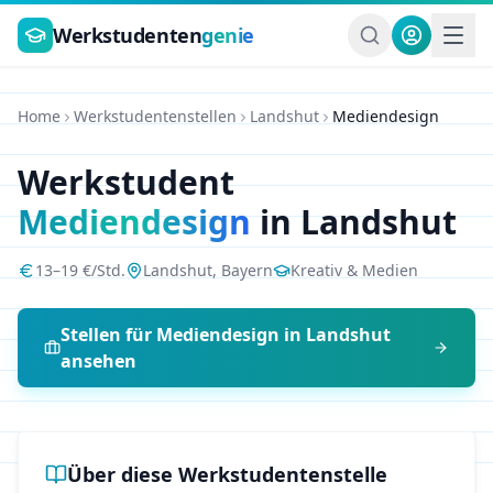
Zum Hauptinhalt springen
Werkstudenten
genie
Home
Werkstudentenstellen
Landshut
Mediendesign
Werkstudent
Mediendesign
in
Landshut
13
–
19
€/Std.
Landshut
,
Bayern
Kreativ & Medien
Stellen für
Mediendesign
in
Landshut
ansehen
Über diese Werkstudentenstelle