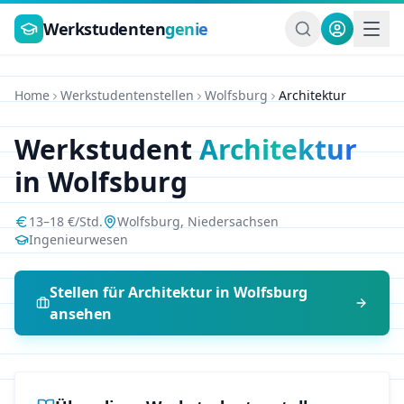
Zum Hauptinhalt springen
Werkstudenten
genie
Home
Werkstudentenstellen
Wolfsburg
Architektur
Werkstudent
Architektur
in
Wolfsburg
13
–
18
€/Std.
Wolfsburg
,
Niedersachsen
Ingenieurwesen
Stellen für
Architektur
in
Wolfsburg
ansehen