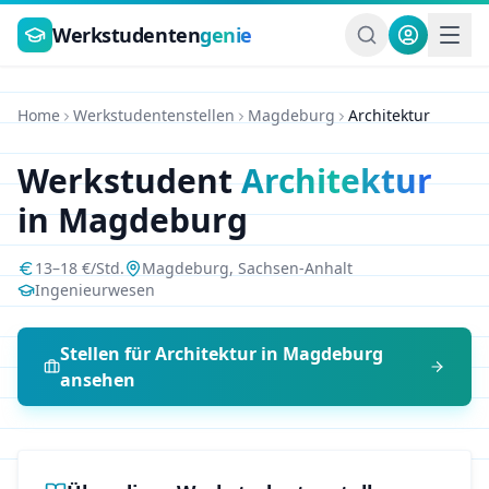
Zum Hauptinhalt springen
Werkstudenten
genie
Home
Werkstudentenstellen
Magdeburg
Architektur
Werkstudent
Architektur
in
Magdeburg
13
–
18
€/Std.
Magdeburg
,
Sachsen-Anhalt
Ingenieurwesen
Stellen für
Architektur
in
Magdeburg
ansehen