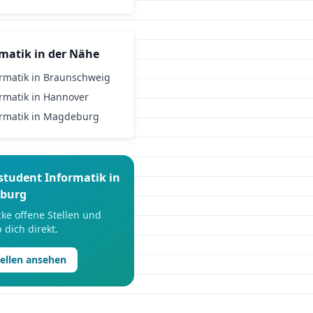
rmatik
in der Nähe
rmatik
in
Braunschweig
rmatik
in
Hannover
rmatik
in
Magdeburg
student
Informatik
in
sburg
ke offene Stellen und
 dich direkt.
tellen ansehen