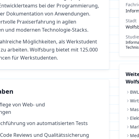
Fachr
n Entwicklerteams bei der Programmierung,
Inform
 der Dokumentation von Anwendungen.
Stadt
tvolle Praxiserfahrung in agilen
Wolfs
en und modernen Technologie-Stacks.
Studi
zahlreiche Möglichkeiten, als Werkstudent
Informa
Technis
zu arbeiten.
Wolfsburg bietet mit 125.000
ncen für Werkstudenten.
Weite
Wolf
aben
BWL
Wirt
flege von Web- und
Mas
ngen
Elek
rchführung von automatisierten Tests
Mar
 Code Reviews und Qualitätssicherung
Med