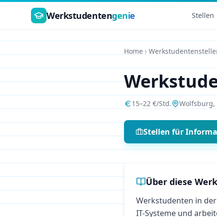
Zum Hauptinhalt springen
Werkstudenten
genie
Stellen
Home
Werkstudentenstelle
Werkstud
15
–
22
€/Std.
Wolfsburg
,
Stellen für
Informa
Über diese Werk
Werkstudenten in der
IT-Systeme und arbeit