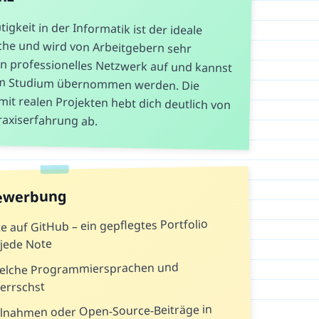
gkeit in der Informatik ist der ideale
anche und wird von Arbeitgebern sehr
 professionelles Netzwerk auf und kannst
dem Studium übernommen werden. Die
t realen Projekten hebt dich deutlich von
axiserfahrung ab.
Bewerbung
e auf GitHub – ein gepflegtes Portfolio
jede Note
welche Programmiersprachen und
errschst
lnahmen oder Open-Source-Beiträge in