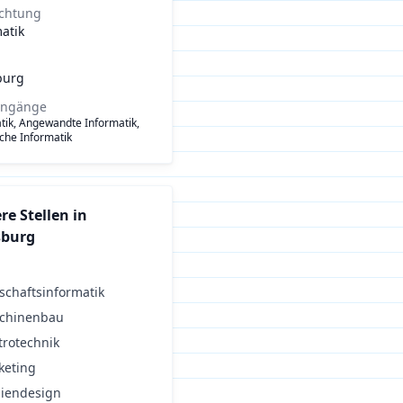
ichtung
atik
burg
engänge
tik, Angewandte Informatik,
che Informatik
re Stellen in
sburg
schaftsinformatik
chinenbau
trotechnik
keting
iendesign