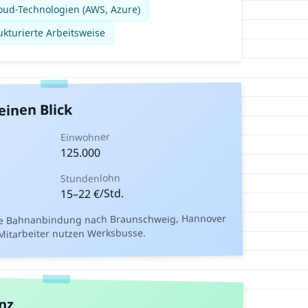
oud-Technologien (AWS, Azure)
kturierte Arbeitsweise
einen Blick
Einwohner
125.000
Stundenlohn
€/Std.
22
–
15
e Bahnanbindung nach Braunschweig, Hannover
-Mitarbeiter nutzen Werksbusse.
nz