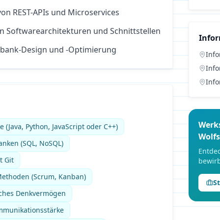
on REST-APIs und Microservices
 Softwarearchitekturen und Schnittstellen
Info
nbank-Design und -Optimierung
Info
Info
Info
Werk
(Java, Python, JavaScript oder C++)
Wolf
anken (SQL, NoSQL)
Entdec
 Git
bewirb
 Methoden (Scrum, Kanban)
S
isches Denkvermögen
mmunikationsstärke