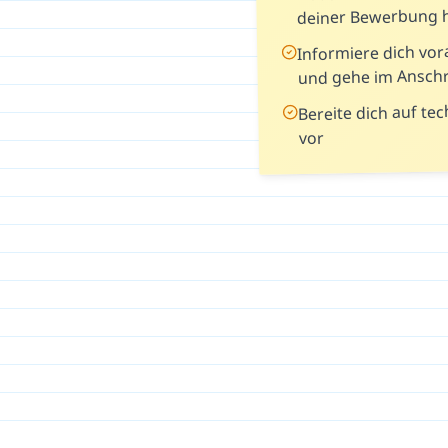
deiner Bewerbung 
Informiere dich vo
und gehe im Anschr
Bereite dich auf te
vor