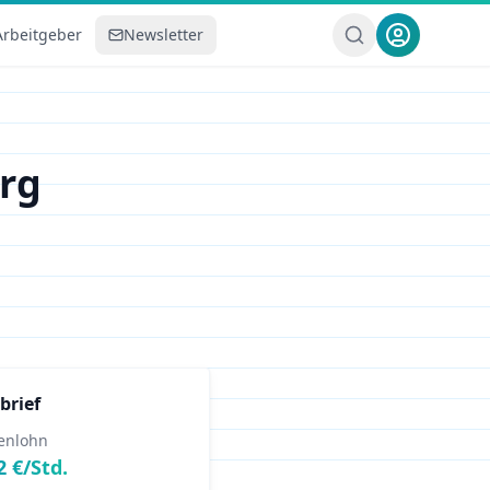
Arbeitgeber
Newsletter
rg
brief
enlohn
2
€/Std.