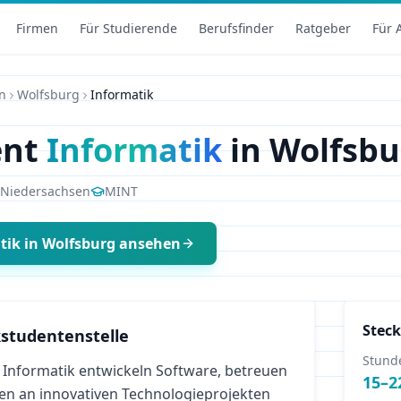
Firmen
Für Studierende
Berufsfinder
Ratgeber
Für 
n
Wolfsburg
Informatik
ent
Informatik
in
Wolfsbu
Niedersachsen
MINT
tik
in
Wolfsburg
ansehen
Steck
studentenstelle
Stund
 Informatik entwickeln Software, betreuen
15
–
2
en an innovativen Technologieprojekten