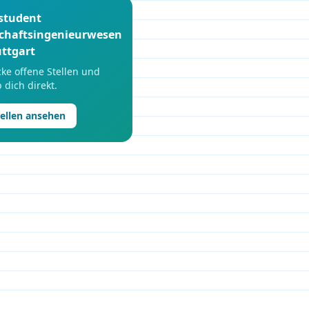
student
schaftsingenieurwesen
uttgart
ke offene Stellen und
 dich direkt.
tellen ansehen