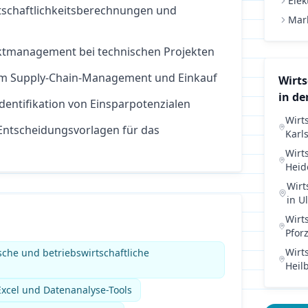
Elek
rtschaftlichkeitsberechnungen und
Mar
ektmanagement bei technischen Projekten
im Supply-Chain-Management und Einkauf
Wirt
in de
dentifikation von Einsparpotenzialen
Wirt
Entscheidungsvorlagen für das
Karl
Wirt
Heid
Wirt
in
U
Wirt
Pfor
Wirt
sche und betriebswirtschaftliche
Heil
xcel und Datenanalyse-Tools