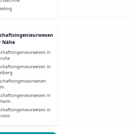
trotechnik
keting
schaftsingenieurwesen
r Nähe
schaftsingenieurwesen
in
sruhe
schaftsingenieurwesen
in
elberg
schaftsingenieurwesen
lm
schaftsingenieurwesen
in
zheim
schaftsingenieurwesen
in
bronn