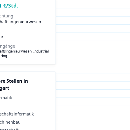
1
€/Std.
ichtung
chaftsingenieurwesen
art
engänge
aftsingenieurwesen, Industrial
ring
re Stellen in
gart
rmatik
schaftsinformatik
chinenbau