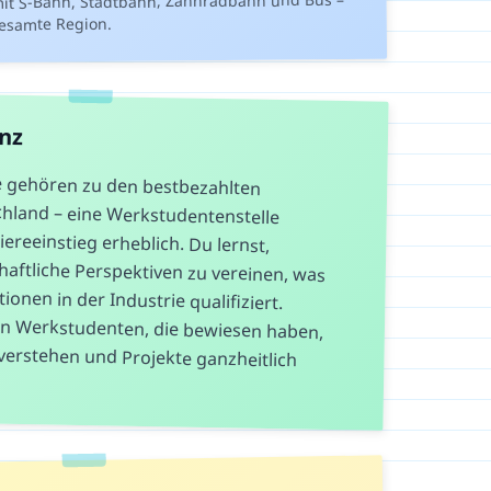
it S-Bahn, Stadtbahn, Zahnradbahn und Bus –
gesamte Region.
anz
e gehören zu den bestbezahlten
hland – eine Werkstudentenstelle
ereeinstieg erheblich. Du lernst,
tliche Perspektiven zu vereinen, was
onen in der Industrie qualifiziert.
erkstudenten, die bewiesen haben,
erstehen und Projekte ganzheitlich