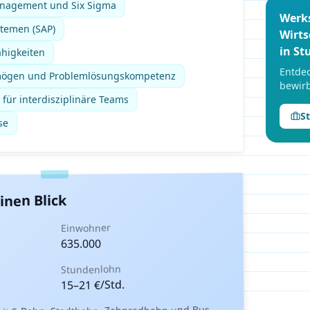
anagement und Six Sigma
Werk
temen (SAP)
Wirt
in
St
higkeiten
Entdec
mögen und Problemlösungskompetenz
bewirb
für interdisziplinäre Teams
S
se
inen Blick
Einwohner
635.000
Stundenlohn
€/Std.
21
–
15