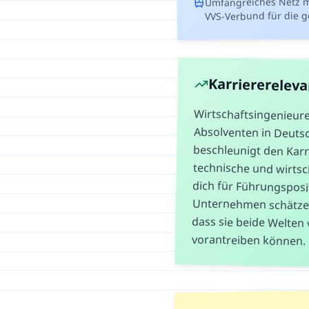
Umfangreiches Netz m
VVS-Verbund für die 
Karriererelev
Wirtschaftsingenieur
Absolventen in Deutsc
beschleunigt den Karri
technische und wirtschaf
dich für Führungspositi
Unternehmen schätzen W
dass sie beide Welten v
vorantreiben können.