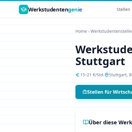
Zum Hauptinhalt springen
Werkstudenten
genie
Stellen
Home
Werkstudentenstelle
Werkstud
Stuttgart
15
–
21
€/Std.
Stuttgart
,
B
Stellen für
Wirtsch
Über diese Werk