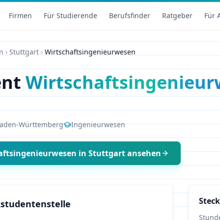
Firmen
Für Studierende
Berufsfinder
Ratgeber
Für 
n
Stuttgart
Wirtschaftsingenieurwesen
ent
Wirtschaftsingenieu
aden-Württemberg
Ingenieurwesen
aftsingenieurwesen
in
Stuttgart
ansehen
Steck
studentenstelle
Stund