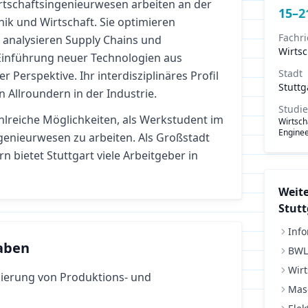
tschaftsingenieurwesen arbeiten an der
15
–
2
nik und Wirtschaft. Sie optimieren
Fachr
 analysieren Supply Chains und
Wirts
 Einführung neuer Technologien aus
Stadt
r Perspektive. Ihr interdisziplinäres Profil
Stuttg
n Allroundern in der Industrie.
Studi
hlreiche Möglichkeiten, als Werkstudent im
Wirtsch
Enginee
ngenieurwesen
zu arbeiten.
Als Großstadt
 bietet Stuttgart viele Arbeitgeber in
Weite
Stutt
Info
aben
BWL
Wirt
ierung von Produktions- und
Mas