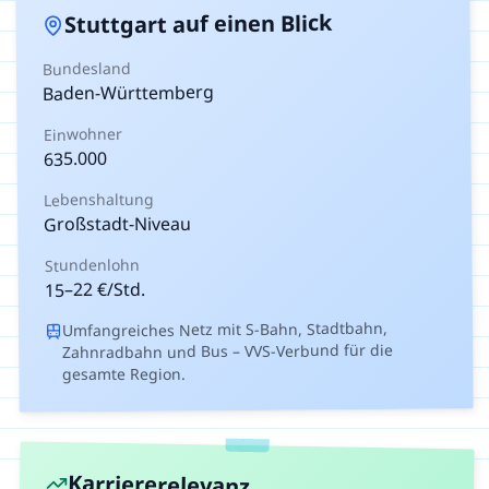
auf einen Blick
Stuttgart
Bundesland
Baden-Württemberg
Einwohner
635.000
Lebenshaltung
Großstadt-Niveau
Stundenlohn
€/Std.
22
–
15
Umfangreiches Netz mit S-Bahn, Stadtbahn,
Zahnradbahn und Bus – VVS-Verbund für die
gesamte Region.
Karriererelevanz