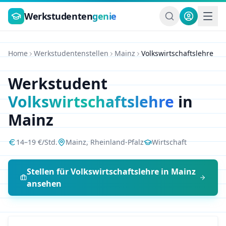
Zum Hauptinhalt springen
Werkstudenten
genie
Home
Werkstudentenstellen
Mainz
Volkswirtschaftslehre
Werkstudent
Volkswirtschaftslehre
in
Mainz
14
–
19
€/Std.
Mainz
,
Rheinland-Pfalz
Wirtschaft
Stellen für
Volkswirtschaftslehre
in
Mainz
ansehen