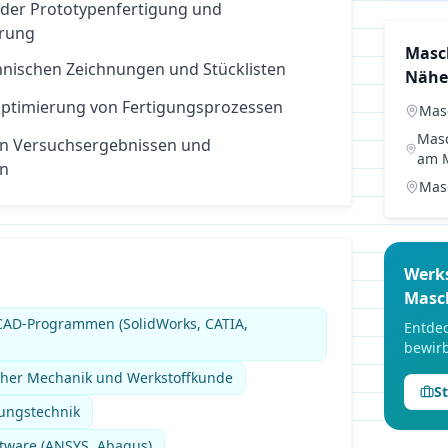
 der Prototypenfertigung und
rung
Masc
hnischen Zeichnungen und Stücklisten
Nähe
 Optimierung von Fertigungsprozessen
Mas
Mas
n Versuchsergebnissen und
am 
en
Mas
Werk
Masc
CAD-Programmen (SolidWorks, CATIA,
Entdec
bewirb
cher Mechanik und Werkstoffkunde
S
ungstechnik
tware (ANSYS, Abaqus)