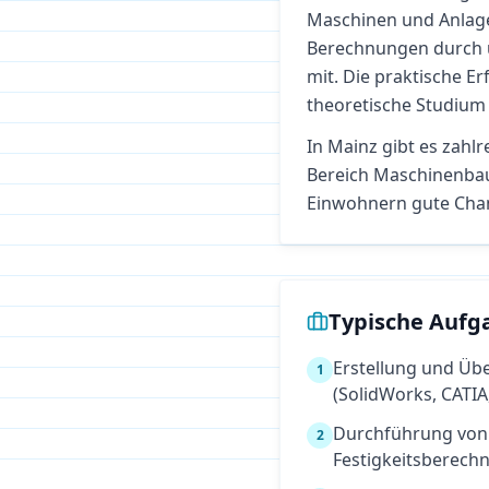
Maschinen und Anlage
Berechnungen durch u
mit. Die praktische Er
theoretische Studium 
In
Mainz
gibt es zahlr
Bereich
Maschinenba
Einwohnern gute Cha
Typische Aufg
Erstellung und Üb
1
(SolidWorks, CATIA
Durchführung von
2
Festigkeitsberech