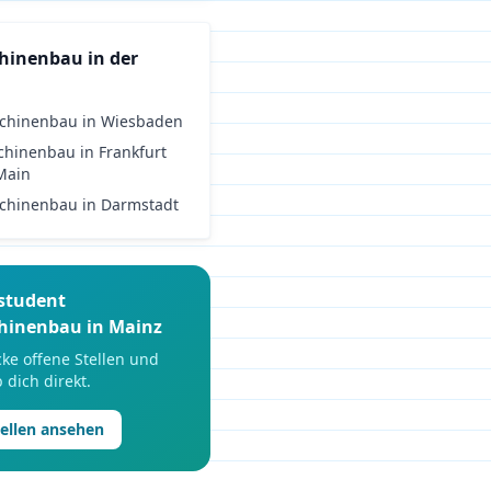
hinenbau
in der
chinenbau
in
Wiesbaden
chinenbau
in
Frankfurt
Main
chinenbau
in
Darmstadt
student
hinenbau
in
Mainz
ke offene Stellen und
 dich direkt.
tellen ansehen