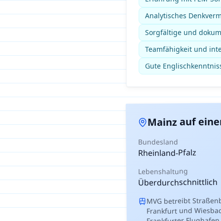
Analytisches Denkver
Sorgfältige und dokum
Teamfähigkeit und int
Gute Englischkenntniss
auf eine
Mainz
Bundesland
Rheinland-Pfalz
Lebenshaltung
Überdurchschnittlich
MVG betreibt Straßen
Frankfurt und Wiesb
Frankfurter Flughafen