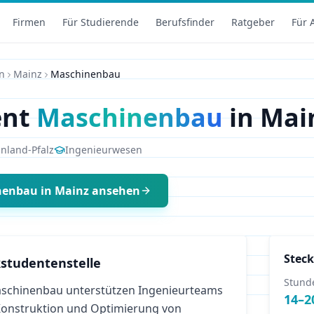
Firmen
Für Studierende
Berufsfinder
Ratgeber
Für 
n
Mainz
Maschinenbau
ent
Maschinenbau
in
Mai
nland-Pfalz
Ingenieurwesen
nenbau
in
Mainz
ansehen
Steck
studentenstelle
Stund
schinenbau unterstützen Ingenieurteams
14
–
2
 Konstruktion und Optimierung von