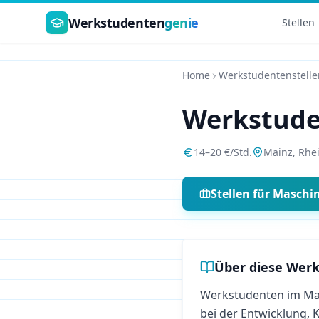
Zum Hauptinhalt springen
Werkstudenten
genie
Stellen
Home
Werkstudentenstelle
Werkstud
14
–
20
€/Std.
Mainz
,
Rhei
Stellen für
Maschi
Über diese Werk
Werkstudenten im Ma
bei der Entwicklung,