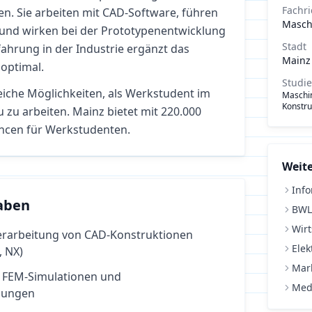
Fachr
n. Sie arbeiten mit CAD-Software, führen
Masch
nd wirken bei der Prototypenentwicklung
Stadt
fahrung in der Industrie ergänzt das
Mainz
optimal.
Studi
eiche Möglichkeiten, als Werkstudent im
Maschin
Konstru
u
zu arbeiten.
Mainz bietet mit 220.000
ncen für Werkstudenten.
Weite
Info
aben
BWL
Wirt
erarbeitung von CAD-Konstruktionen
Elek
, NX)
Mar
 FEM-Simulationen und
Med
nungen