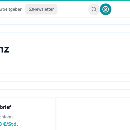
Arbeitgeber
Newsletter
nz
brief
enlohn
0
€/Std.