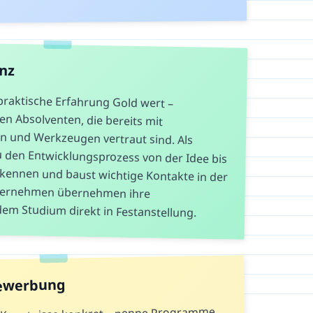
anz
praktische Erfahrung Gold wert –
en Absolventen, die bereits mit
n und Werkzeugen vertraut sind. Als
n Entwicklungsprozess von der Idee bis
nen und baust wichtige Kontakte in der
 Unternehmen übernehmen ihre
m Studium direkt in Festanstellung.
Bewerbung