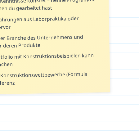
-Kenntnisse konkret – nenne Programme
nen du gearbeitet hast
fahrungen aus Laborpraktika oder
ervor
 der Branche des Unternehmens und
er deren Produkte
rtfolio mit Konstruktionsbeispielen kann
achen
 Konstruktionswettbewerbe (Formula
eferenz