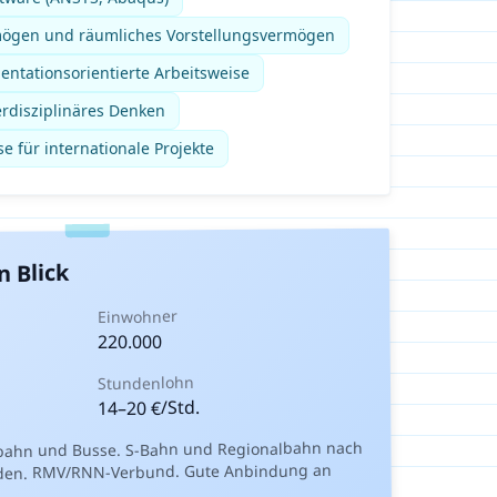
mögen und räumliches Vorstellungsvermögen
entationsorientierte Arbeitsweise
erdisziplinäres Denken
e für internationale Projekte
n Blick
Einwohner
220.000
Stundenlohn
€/Std.
20
–
14
bahn und Busse. S-Bahn und Regionalbahn nach
aden. RMV/RNN-Verbund. Gute Anbindung an
.