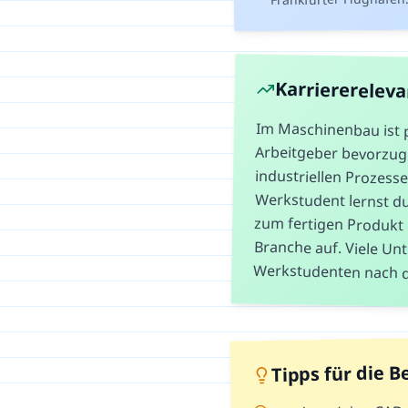
Karriererelev
Im Maschinenbau ist 
Arbeitgeber bevorzug
industriellen Prozesse
Werkstudent lernst du de
zum fertigen Produkt ken
Branche auf. Viele
Werkstudenten nach de
Tipps für die 