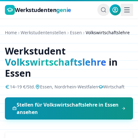
Zum Hauptinhalt springen
Werkstudenten
genie
Home
Werkstudentenstellen
Essen
Volkswirtschaftslehre
Werkstudent
Volkswirtschaftslehre
in
Essen
14
–
19
€/Std.
Essen
,
Nordrhein-Westfalen
Wirtschaft
Stellen für
Volkswirtschaftslehre
in
Essen
ansehen