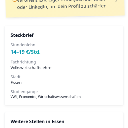
oder LinkedIn, um dein Profil zu schärfen
Steckbrief
Stundenlohn
14
–
19
€/Std.
Fachrichtung
Volkswirtschaftslehre
Stadt
Essen
Studiengänge
VWL, Economics, Wirtschaftswissenschaften
Weitere Stellen in
Essen