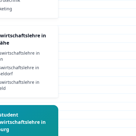
trotechnik
keting
wirtschaftslehre
in
Nähe
swirtschaftslehre
in
en
swirtschaftslehre
in
eldorf
swirtschaftslehre
in
eld
student
wirtschaftslehre
in
burg