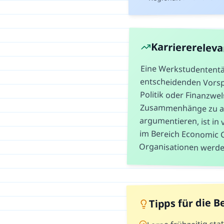
Karriererelev
Eine Werkstudententät
entscheidenden Vorspr
Politik oder Finanzw
Zusammenhänge zu 
argumentieren, ist in 
im Bereich Economic
Organisationen werde
Tipps für die 
Lerne frühzeitig stat