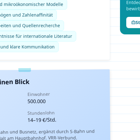
Entdec
nd mikroökonomischer Modelle
bewirb
ögen und Zahlenaffinität
S
beiten und Quellenrecherche
tnisse für internationale Literatur
t und klare Kommunikation
inen Blick
Einwohner
500.000
Stundenlohn
€/Std.
19
–
14
bahn und Busnetz, ergänzt durch S-Bahn und
-Halt am Hauptbahnhof. VRR-Verbund.