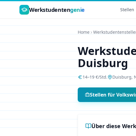
Zum Hauptinhalt springen
Werkstudenten
genie
Stellen
Home
Werkstudentenstelle
Werkstud
Duisburg
14
–
19
€/Std.
Duisburg
,
Stellen für
Volkswi
Über diese Werk