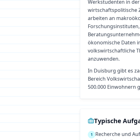
Werkstudenten in der 
wirtschaftspolitisch
arbeiten an makroöko
Forschungsinstituten,
Beratungsunternehme
ökonomische Daten in 
volkswirtschaftliche 
anzuwenden.
In
Duisburg
gibt es z
Bereich
Volkswirtscha
500.000 Einwohnern g
Typische Aufg
Recherche und Auf
1