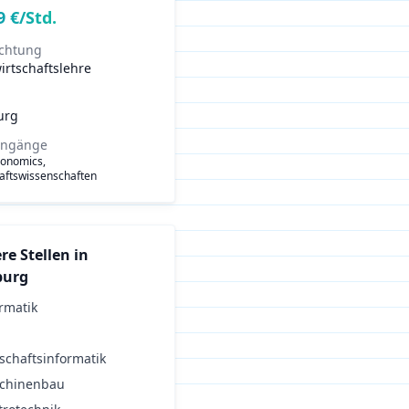
9
€/Std.
ichtung
irtschaftslehre
urg
engänge
conomics,
aftswissenschaften
re Stellen in
burg
rmatik
schaftsinformatik
chinenbau