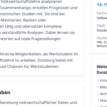
Volkswirtschaftslehre analysieren
14
–
1
e Zusammenhänge, erstellen Prognosen und
Fachr
nomischen Studien mit. Sie sind bei
Volksw
 Ministerien, Banken oder
Stadt
n tätig und übersetzen komplexe
Duisb
verständliche Analysen. Dabei lernen sie,
Studi
Theorien auf reale Fragestellungen
VWL, E
Wirtsch
ahlreiche Möglichkeiten, als Werkstudent im
ftslehre
zu arbeiten.
Duisburg bietet mit
ute Chancen für Werkstudenten.
Weite
Duis
Info
BWL
aben
Wirt
Mas
bereitung volkswirtschaftlicher Daten und