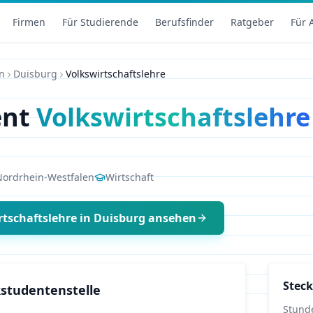
Firmen
Für Studierende
Berufsfinder
Ratgeber
Für 
n
Duisburg
Volkswirtschaftslehre
ent
Volkswirtschaftslehre
Nordrhein-Westfalen
Wirtschaft
rtschaftslehre
in
Duisburg
ansehen
Steck
studentenstelle
Stund