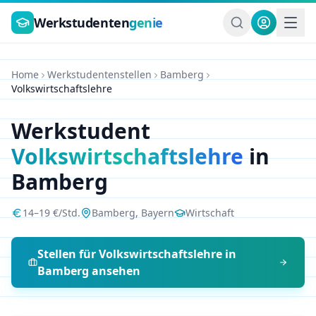
Zum Hauptinhalt springen
Werkstudenten
genie
Home
Werkstudentenstellen
Bamberg
Volkswirtschaftslehre
Werkstudent
Volkswirtschaftslehre
in
Bamberg
14
–
19
€/Std.
Bamberg
,
Bayern
Wirtschaft
Stellen für
Volkswirtschaftslehre
in
Bamberg
ansehen