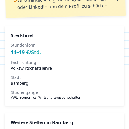
oder LinkedIn, um dein Profil zu schärfen
Steckbrief
Stundenlohn
14
–
19
€/Std.
Fachrichtung
Volkswirtschaftslehre
Stadt
Bamberg
Studiengänge
VWL, Economics, Wirtschaftswissenschaften
Weitere Stellen in
Bamberg