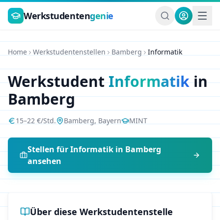
Zum Hauptinhalt springen
Werkstudenten
genie
Home
Werkstudentenstellen
Bamberg
Informatik
Werkstudent
Informatik
in
Bamberg
15
–
22
€/Std.
Bamberg
,
Bayern
MINT
Stellen für
Informatik
in
Bamberg
ansehen
Über diese Werkstudentenstelle