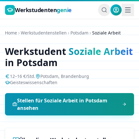
Zum Hauptinhalt springen
Werkstudenten
genie
Home
Werkstudentenstellen
Potsdam
Soziale Arbeit
Werkstudent
Soziale Arbeit
in
Potsdam
12
–
16
€/Std.
Potsdam
,
Brandenburg
Geisteswissenschaften
Stellen für
Soziale Arbeit
in
Potsdam
ansehen