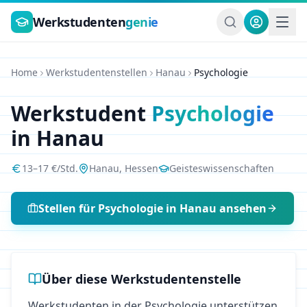
Zum Hauptinhalt springen
Werkstudenten
genie
Home
Werkstudentenstellen
Hanau
Psychologie
Werkstudent
Psychologie
in
Hanau
13
–
17
€/Std.
Hanau
,
Hessen
Geisteswissenschaften
Stellen für
Psychologie
in
Hanau
ansehen
Über diese Werkstudentenstelle
Werkstudenten in der Psychologie unterstützen