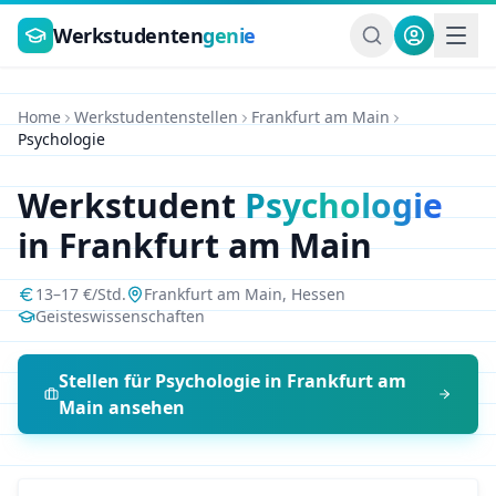
Zum Hauptinhalt springen
Werkstudenten
genie
Home
Werkstudentenstellen
Frankfurt am Main
Psychologie
Werkstudent
Psychologie
in
Frankfurt am Main
13
–
17
€/Std.
Frankfurt am Main
,
Hessen
Geisteswissenschaften
Stellen für
Psychologie
in
Frankfurt am
Main
ansehen