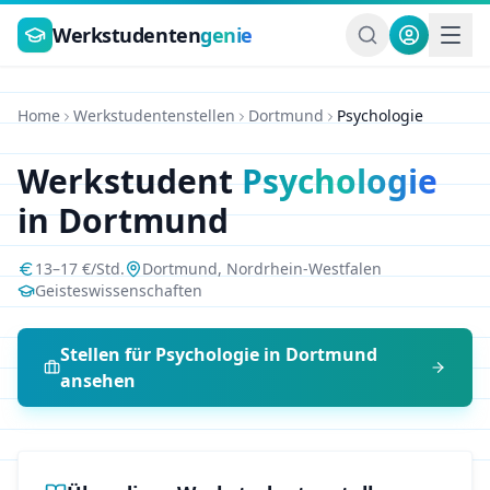
Zum Hauptinhalt springen
Werkstudenten
genie
Home
Werkstudentenstellen
Dortmund
Psychologie
Werkstudent
Psychologie
in
Dortmund
13
–
17
€/Std.
Dortmund
,
Nordrhein-Westfalen
Geisteswissenschaften
Stellen für
Psychologie
in
Dortmund
ansehen