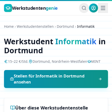
Zum Hauptinhalt springen
Werkstudenten
genie
Home
Werkstudentenstellen
Dortmund
Informatik
Werkstudent
Informatik
in
Dortmund
15
–
22
€/Std.
Dortmund
,
Nordrhein-Westfalen
MINT
Stellen für
Informatik
in
Dortmund
ansehen
Über diese Werkstudentenstelle