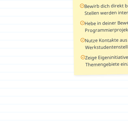
Bewirb dich direkt 
Stellen werden inte
Hebe in deiner Bew
Programmierprojek
Nutze Kontakte aus
Werkstudentenstell
Zeige Eigeninitiativ
Themengebiete ein