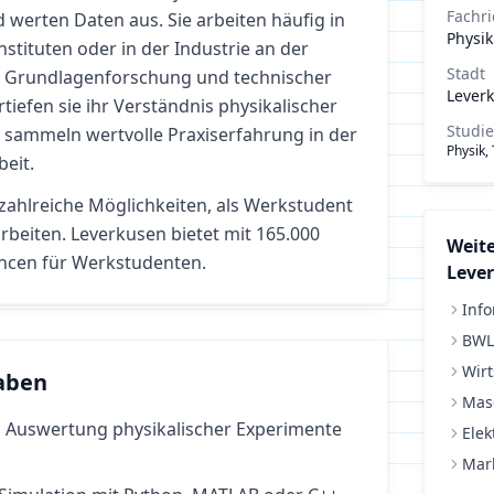
Fachr
werten Daten aus. Sie arbeiten häufig in
Physik
stituten oder in der Industrie an der
Stadt
en Grundlagenforschung und technischer
Lever
iefen sie ihr Verständnis physikalischer
Studi
ammeln wertvolle Praxiserfahrung in der
Physik,
beit.
 zahlreiche Möglichkeiten, als Werkstudent
rbeiten.
Leverkusen bietet mit 165.000
Weite
ncen für Werkstudenten.
Leve
Info
BWL
Wirt
aben
Mas
Auswertung physikalischer Experimente
Elek
Mar