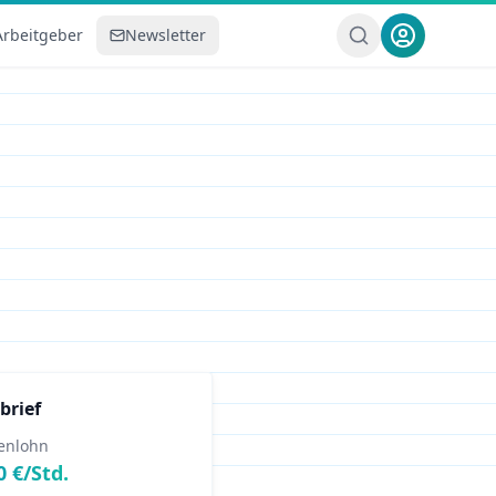
Arbeitgeber
Newsletter
brief
enlohn
0
€/Std.