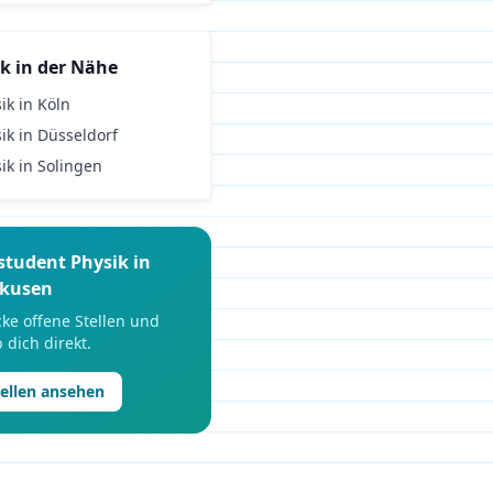
ik
in der Nähe
ik
in
Köln
ik
in
Düsseldorf
ik
in
Solingen
student
Physik
in
rkusen
ke offene Stellen und
 dich direkt.
tellen ansehen