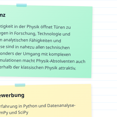
anz
igkeit in der Physik öffnet Türen zu
wegen in Forschung, Technologie und
nten analytischen Fähigkeiten und
e sind in nahezu allen technischen
esonders der Umgang mit komplexen
lationen macht Physik-Absolventen auch
halb der klassischen Physik attraktiv.
Bewerbung
rfahrung in Python und Datenanalyse-
umPy und SciPy