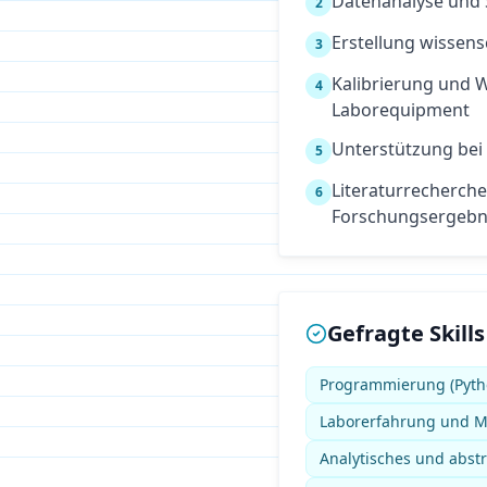
Datenanalyse und 
2
Erstellung wissen
3
Kalibrierung und 
4
Laborequipment
Unterstützung bei
5
Literaturrecherche
6
Forschungsergebn
Gefragte Skills
Programmierung (Pyth
Laborerfahrung und M
Analytisches und abs