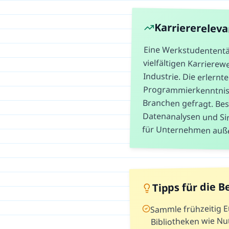
Karriererelev
Eine Werkstudententät
vielfältigen Karriere
Industrie. Die erler
Programmierkenntniss
Branchen gefragt. B
Datenanalysen und Simu
für Unternehmen außer
Tipps für die 
Sammle frühzeitig E
Bibliotheken wie N