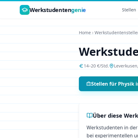
Zum Hauptinhalt springen
Werkstudenten
genie
Stellen
Home
Werkstudentenstelle
Werkstud
14
–
20
€/Std.
Leverkusen
Stellen für
Physik
i
Über diese Werk
Werkstudenten in der
bei experimentellen u