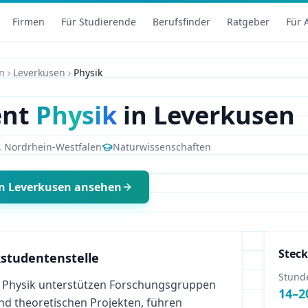
Firmen
Für Studierende
Berufsfinder
Ratgeber
Für 
n
Leverkusen
Physik
ent
Physik
in
Leverkusen
,
Nordrhein-Westfalen
Naturwissenschaften
n
Leverkusen
ansehen
Steck
studentenstelle
Stund
 Physik unterstützen Forschungsgruppen
14
–
2
nd theoretischen Projekten, führen