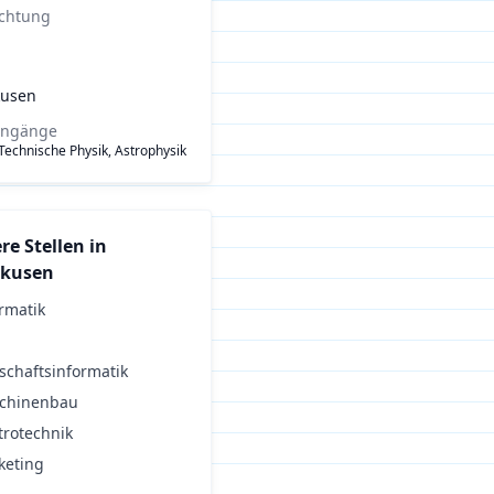
ichtung
kusen
engänge
 Technische Physik, Astrophysik
re Stellen in
rkusen
rmatik
schaftsinformatik
chinenbau
trotechnik
keting