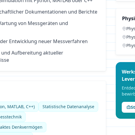
Simulation mit Python, MATLAB oder C++
schaftlicher Dokumentationen und Berichte
Phys
Wartung von Messgeräten und
Phys
Phys
 der Entwicklung neuer Messverfahren
Phys
 und Aufbereitung aktueller
isse
Werk
Leve
Entdec
bewirb
on, MATLAB, C++)
Statistische Datenanalyse
S
esstechnik
traktes Denkvermögen