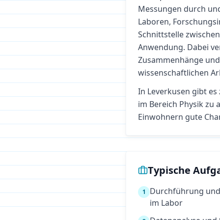
Messungen durch und 
Laboren, Forschungsin
Schnittstelle zwisch
Anwendung. Dabei vert
Zusammenhänge und s
wissenschaftlichen Ar
In
Leverkusen
gibt es
im Bereich
Physik
zu a
Einwohnern gute Cha
Typische Aufg
Durchführung und 
1
im Labor