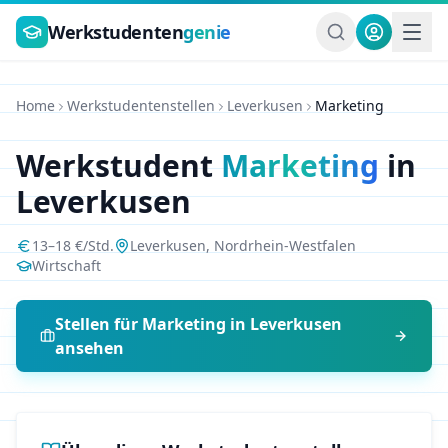
Zum Hauptinhalt springen
Werkstudenten
genie
Home
Werkstudentenstellen
Leverkusen
Marketing
Werkstudent
Marketing
in
Leverkusen
13
–
18
€/Std.
Leverkusen
,
Nordrhein-Westfalen
Wirtschaft
Stellen für
Marketing
in
Leverkusen
ansehen