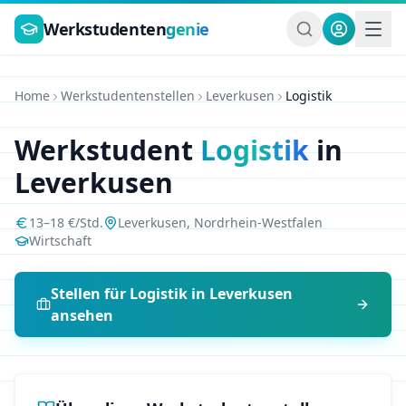
Zum Hauptinhalt springen
Werkstudenten
genie
Home
Werkstudentenstellen
Leverkusen
Logistik
Werkstudent
Logistik
in
Leverkusen
13
–
18
€/Std.
Leverkusen
,
Nordrhein-Westfalen
Wirtschaft
Stellen für
Logistik
in
Leverkusen
ansehen