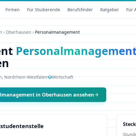
Firmen
Für Studierende
Berufsfinder
Ratgeber
Für 
n
Oberhausen
Personalmanagement
ent
Personalmanagemen
en
n
,
Nordrhein-Westfalen
Wirtschaft
almanagement
in
Oberhausen
ansehen
Steck
studentenstelle
Stund