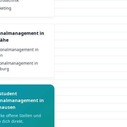
trotechnik
keting
onalmanagement
in
Nähe
sonalmanagement
in
en
sonalmanagement
in
sburg
student
onalmanagement
in
hausen
ke offene Stellen und
 dich direkt.