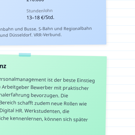
Stundenlohn
€/Std.
18
–
13
enbahn und Busse. S-Bahn und Regionalbahn
 und Düsseldorf. VRR-Verbund.
anz
ersonalmanagement ist der beste Einstieg
 da Arbeitgeber Bewerber mit praktischer
Personalerfahrung bevorzugen. Die
R-Bereich schafft zudem neue Rollen wie
der Digital HR. Werkstudenten, die
eiche kennenlernen, können sich später