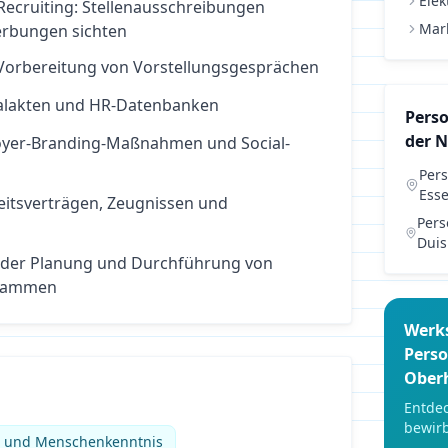
Elek
Recruiting: Stellenausschreibungen
Mar
erbungen sichten
Vorbereitung von Vorstellungsgesprächen
nalakten und HR-Datenbanken
Pers
der 
oyer-Branding-Maßnahmen und Social-
Per
Ess
eitsverträgen, Zeugnissen und
Per
Dui
 der Planung und Durchführung von
rammen
Werk
Pers
Ober
Entdec
bewirb
e und Menschenkenntnis