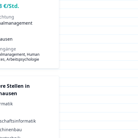
8
€/Std.
ichtung
nalmanagement
ausen
engänge
almanagement, Human
es, Arbeitspsychologie
re Stellen in
hausen
rmatik
schaftsinformatik
chinenbau