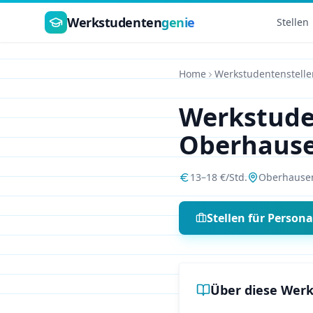
Zum Hauptinhalt springen
Werkstudenten
genie
Stellen
Home
Werkstudentenstelle
Werkstud
Oberhaus
13
–
18
€/Std.
Oberhause
Stellen für
Person
Über diese Werk