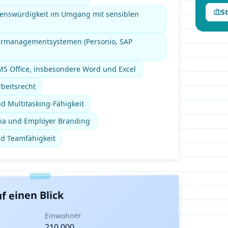
S
uenswürdigkeit im Umgang mit sensiblen
ermanagementsystemen (Personio, SAP
S Office, insbesondere Word und Excel
beitsrecht
d Multitasking-Fähigkeit
edia und Employer Branding
nd Teamfähigkeit
f einen Blick
Einwohner
210.000