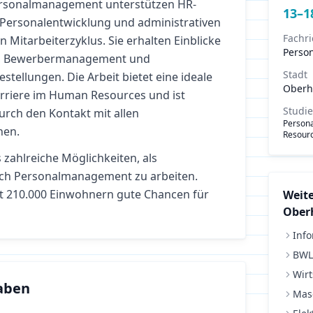
rsonalmanagement unterstützen HR-
13
–
1
 Personalentwicklung und administrativen
Fachr
Mitarbeiterzyklus. Sie erhalten Einblicke
Perso
g, Bewerbermanagement und
Stadt
estellungen. Die Arbeit bietet eine ideale
Oberh
arriere im Human Resources und ist
Studi
durch den Kontakt mit allen
Person
hen.
Resourc
 zahlreiche Möglichkeiten, als
ich
Personalmanagement
zu arbeiten.
t 210.000 Einwohnern gute Chancen für
Weite
Ober
Info
BWL
Wirt
aben
Mas