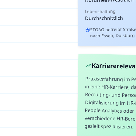
Lebenshaltung
Durchschnittlich
STOAG betreibt Straß
nach Essen, Duisburg
Karriererelev
Praxiserfahrung im P
in eine HR-Karriere,
Recruiting- und 
Digitalisierung im H
People Analytics o
verschiedene HR-Ber
gezielt spezialisieren.