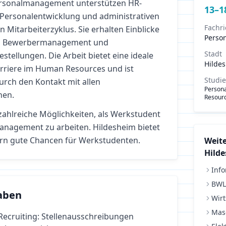
rsonalmanagement unterstützen HR-
13
–
1
 Personalentwicklung und administrativen
Fachr
Mitarbeiterzyklus. Sie erhalten Einblicke
Perso
g, Bewerbermanagement und
Stadt
estellungen. Die Arbeit bietet eine ideale
Hilde
arriere im Human Resources und ist
Studi
durch den Kontakt mit allen
Person
hen.
Resourc
zahlreiche Möglichkeiten, als Werkstudent
management
zu arbeiten.
Hildesheim bietet
rn gute Chancen für Werkstudenten.
Weite
Hild
Info
BWL
aben
Wirt
Mas
Recruiting: Stellenausschreibungen