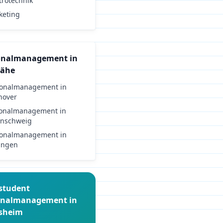
trotechnik
keting
onalmanagement
in
Nähe
sonalmanagement
in
nover
sonalmanagement
in
nschweig
sonalmanagement
in
ingen
student
onalmanagement
in
esheim