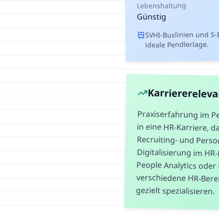
Lebenshaltung
Günstig
SVHI-Buslinien und S
ideale Pendlerlage.
Karriererelev
Praxiserfahrung im P
in eine HR-Karriere,
Recruiting- und 
Digitalisierung im H
People Analytics o
verschiedene HR-Ber
gezielt spezialisieren.