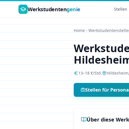
Zum Hauptinhalt springen
Werkstudenten
genie
Stellen
Home
Werkstudentenstelle
Werkstud
Hildeshei
13
–
18
€/Std.
Hildesheim
Stellen für
Person
Über diese Werk