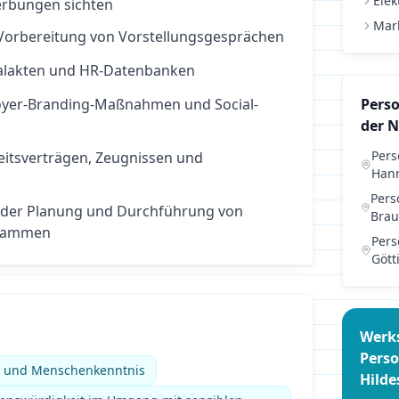
Elek
erbungen sichten
Mar
Vorbereitung von Vorstellungsgesprächen
nalakten und HR-Datenbanken
oyer-Branding-Maßnahmen und Social-
Pers
der 
Per
eitsverträgen, Zeugnissen und
Han
Per
 der Planung und Durchführung von
Brau
rammen
Per
Gött
Werk
Pers
e und Menschenkenntnis
Hild