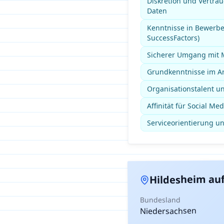
Diskretion und Vertra
Daten
Kenntnisse in Bewerb
SuccessFactors)
Sicherer Umgang mit M
Grundkenntnisse im Ar
Organisationstalent un
Affinität für Social M
Serviceorientierung u
auf
Hildesheim
Bundesland
Niedersachsen