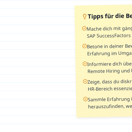
Tipps für die 
Mache dich mit gän
SAP SuccessFactors 
Betone in deiner B
Erfahrung im Umga
Informiere dich übe
Remote Hiring und 
Zeige, dass du diskr
HR-Bereich essenzie
Sammle Erfahrung i
herauszufinden, wel