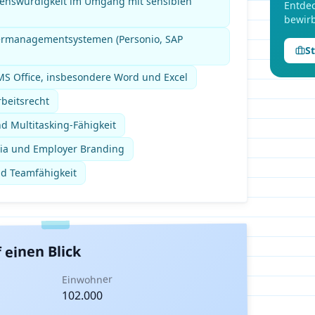
uenswürdigkeit im Umgang mit sensiblen
Entdec
bewirb
ermanagementsystemen (Personio, SAP
S
S Office, insbesondere Word und Excel
beitsrecht
d Multitasking-Fähigkeit
edia und Employer Branding
nd Teamfähigkeit
 einen Blick
Einwohner
102.000