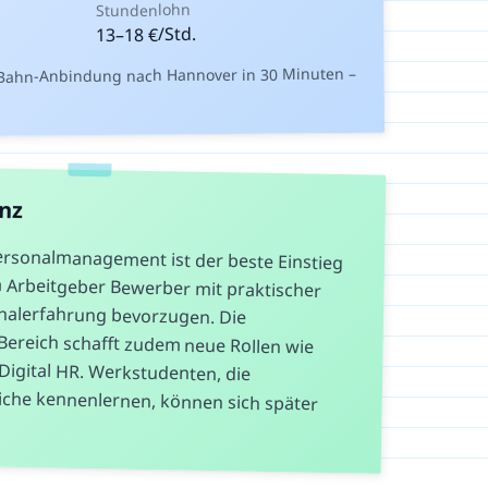
Stundenlohn
€/Std.
18
–
13
-Bahn-Anbindung nach Hannover in 30 Minuten –
anz
ersonalmanagement ist der beste Einstieg
 da Arbeitgeber Bewerber mit praktischer
Personalerfahrung bevorzugen. Die
R-Bereich schafft zudem neue Rollen wie
der Digital HR. Werkstudenten, die
eiche kennenlernen, können sich später