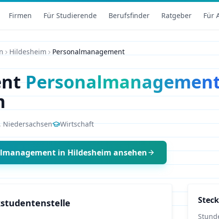
Firmen
Für Studierende
Berufsfinder
Ratgeber
Für 
n
Hildesheim
Personalmanagement
ent
Personalmanagemen
m
,
Niedersachsen
Wirtschaft
almanagement
in
Hildesheim
ansehen
Steck
studentenstelle
Stund