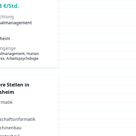
8
€/Std.
ichtung
nalmanagement
sheim
engänge
almanagement, Human
es, Arbeitspsychologie
re Stellen in
esheim
rmatik
schaftsinformatik
chinenbau