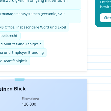
uenswürdigkeit im Umgang mit sensiblen
Entdec
bewirb
ermanagementsystemen (Personio, SAP
S
S Office, insbesondere Word und Excel
beitsrecht
d Multitasking-Fähigkeit
edia und Employer Branding
nd Teamfähigkeit
einen Blick
Einwohner
120.000