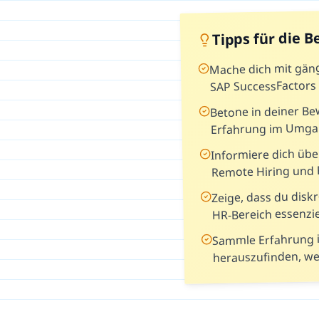
Tipps für die 
Mache dich mit gän
SAP SuccessFactors 
Betone in deiner B
Erfahrung im Umga
Informiere dich übe
Remote Hiring und 
Zeige, dass du diskr
HR-Bereich essenzie
Sammle Erfahrung i
herauszufinden, wel