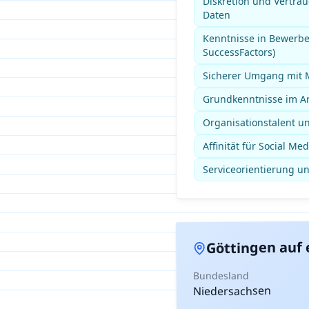
Diskretion und Vertra
Daten
Kenntnisse in Bewerb
SuccessFactors)
Sicherer Umgang mit M
Grundkenntnisse im Ar
Organisationstalent un
Affinität für Social M
Serviceorientierung u
auf 
Göttingen
Bundesland
Niedersachsen