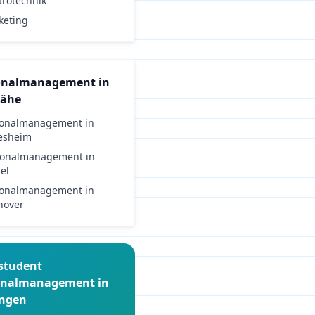
trotechnik
keting
onalmanagement
in
Nähe
sonalmanagement
in
esheim
sonalmanagement
in
el
sonalmanagement
in
nover
student
onalmanagement
in
ingen