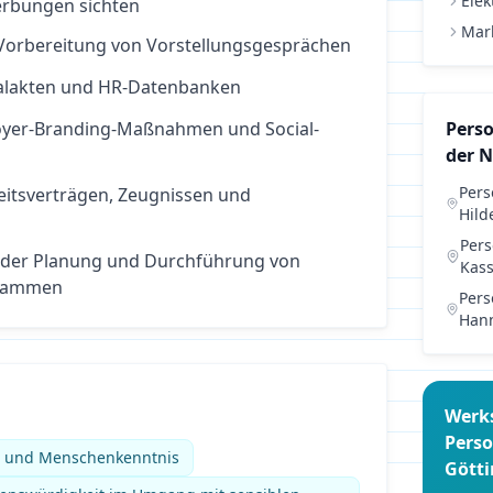
Elek
erbungen sichten
Mar
Vorbereitung von Vorstellungsgesprächen
nalakten und HR-Datenbanken
oyer-Branding-Maßnahmen und Social-
Pers
der 
Per
eitsverträgen, Zeugnissen und
Hild
Per
 der Planung und Durchführung von
Kass
rammen
Per
Han
Werk
Pers
e und Menschenkenntnis
Gött