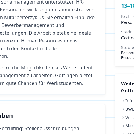
rsonalmanagement unterstützen HR-
13
–
1
 Personalentwicklung und administrativen
Fachr
Mitarbeiterzyklus. Sie erhalten Einblicke
Perso
g, Bewerbermanagement und
Stadt
estellungen. Die Arbeit bietet eine ideale
Götti
arriere im Human Resources und ist
Studi
durch den Kontakt mit allen
Person
hen.
Resourc
ahlreiche Möglichkeiten, als Werkstudent
management
zu arbeiten.
Göttingen bietet
rn gute Chancen für Werkstudenten.
Weite
Gött
Info
BWL
aben
Wirt
Mas
Recruiting: Stellenausschreibungen