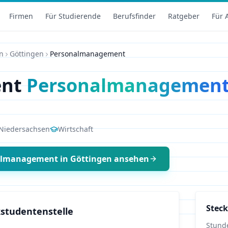
Firmen
Für Studierende
Berufsfinder
Ratgeber
Für 
n
Göttingen
Personalmanagement
ent
Personalmanagemen
Niedersachsen
Wirtschaft
almanagement
in
Göttingen
ansehen
Steck
studentenstelle
Stund