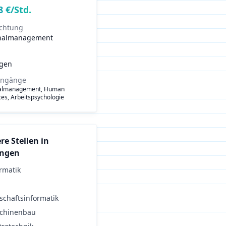
8
€/Std.
ichtung
nalmanagement
ngen
engänge
almanagement, Human
es, Arbeitspsychologie
re Stellen in
ingen
rmatik
schaftsinformatik
chinenbau