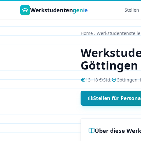
Zum Hauptinhalt springen
Werkstudenten
genie
Stellen
Home
Werkstudentenstelle
Werkstud
Göttingen
13
–
18
€/Std.
Göttingen
,
Stellen für
Person
Über diese Werk