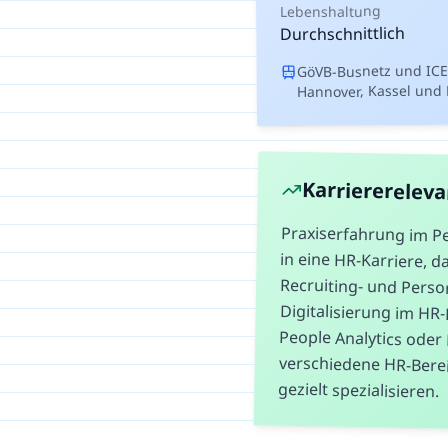
Lebenshaltung
Durchschnittlich
GöVB-Busnetz und ICE
Hannover, Kassel und 
Karriererelev
Praxiserfahrung im P
in eine HR-Karriere,
Recruiting- und 
Digitalisierung im H
People Analytics o
verschiedene HR-Ber
gezielt spezialisieren.