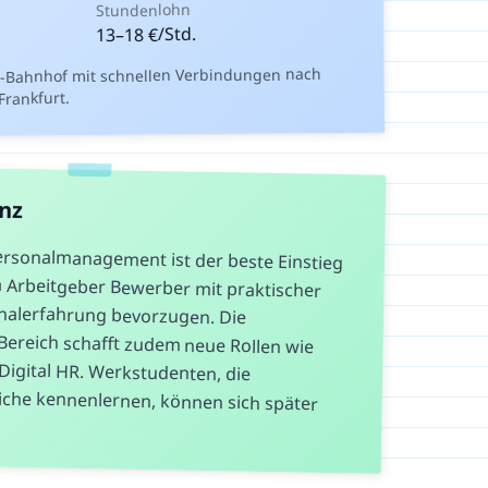
Stundenlohn
€/Std.
18
–
13
-Bahnhof mit schnellen Verbindungen nach
Frankfurt.
anz
ersonalmanagement ist der beste Einstieg
 da Arbeitgeber Bewerber mit praktischer
Personalerfahrung bevorzugen. Die
R-Bereich schafft zudem neue Rollen wie
der Digital HR. Werkstudenten, die
eiche kennenlernen, können sich später