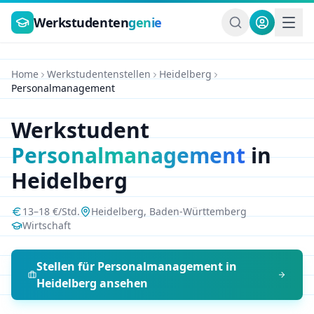
Zum Hauptinhalt springen
Werkstudenten
genie
Home
Werkstudentenstellen
Heidelberg
Personalmanagement
Werkstudent
Personalmanagement
in
Heidelberg
13
–
18
€/Std.
Heidelberg
,
Baden-Württemberg
Wirtschaft
Stellen für
Personalmanagement
in
Heidelberg
ansehen