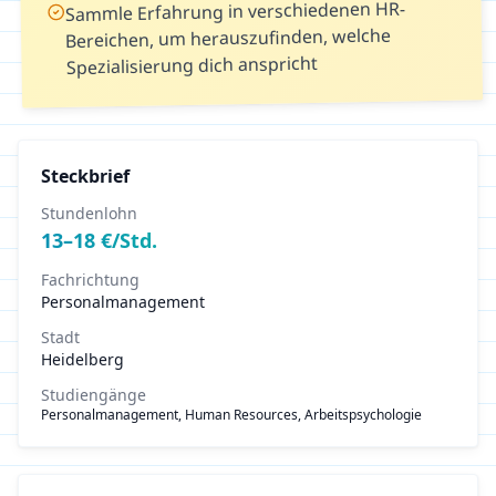
Sammle Erfahrung in verschiedenen HR-
Bereichen, um herauszufinden, welche
Spezialisierung dich anspricht
Steckbrief
Stundenlohn
13
–
18
€/Std.
Fachrichtung
Personalmanagement
Stadt
Heidelberg
Studiengänge
Personalmanagement, Human Resources, Arbeitspsychologie