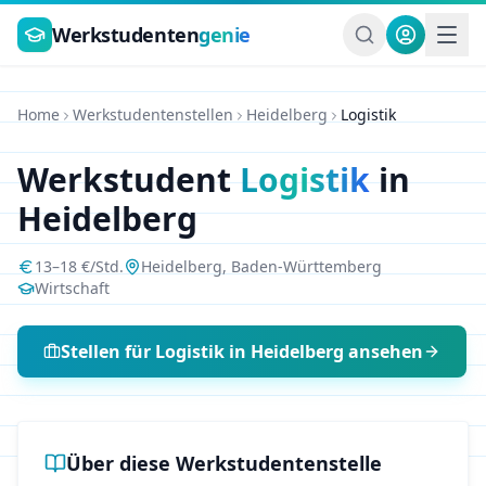
Zum Hauptinhalt springen
Werkstudenten
genie
Home
Werkstudentenstellen
Heidelberg
Logistik
Werkstudent
Logistik
in
Heidelberg
13
–
18
€/Std.
Heidelberg
,
Baden-Württemberg
Wirtschaft
Stellen für
Logistik
in
Heidelberg
ansehen
Über diese Werkstudentenstelle