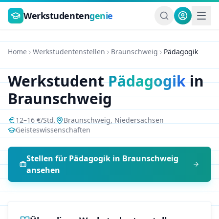
Zum Hauptinhalt springen
Werkstudenten
genie
Home
Werkstudentenstellen
Braunschweig
Pädagogik
Werkstudent
Pädagogik
in
Braunschweig
12
–
16
€/Std.
Braunschweig
,
Niedersachsen
Geisteswissenschaften
Stellen für
Pädagogik
in
Braunschweig
ansehen