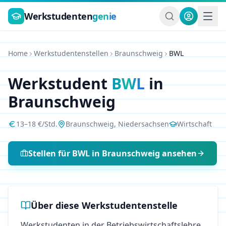
Zum Hauptinhalt springen
Werkstudenten
genie
Home
Werkstudentenstellen
Braunschweig
BWL
Werkstudent
BWL
in
Braunschweig
13
–
18
€/Std.
Braunschweig
,
Niedersachsen
Wirtschaft
Stellen für
BWL
in
Braunschweig
ansehen
Über diese Werkstudentenstelle
Werkstudenten in der Betriebswirtschaftslehre