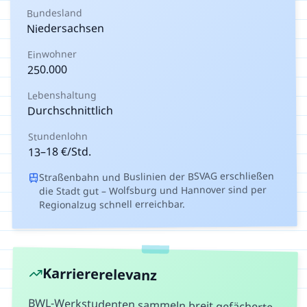
Bundesland
Niedersachsen
Einwohner
250.000
Lebenshaltung
Durchschnittlich
Stundenlohn
€/Std.
18
–
13
Straßenbahn und Buslinien der BSVAG erschließen
die Stadt gut – Wolfsburg und Hannover sind per
Regionalzug schnell erreichbar.
Karriererelevanz
BWL-Werkstudenten sammeln breit gefächerte
Praxiserfahrung, die den Berufseinstieg
erheblich erleichtert. Arbeitgeber erwarten von
BWL-Absolventen praktische Kenntnisse – eine
Werkstudentenstelle zeigt, dass du
betriebswirtschaftliche Theorie in der Praxis
anwenden kannst. Außerdem hilft dir die
Erfahrung, deine Spezialisierung für das weitere