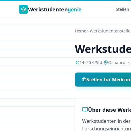
Zum Hauptinhalt springen
Werkstudenten
genie
Stellen
Home
Werkstudentenstelle
Werkstud
14
–
20
€/Std.
Osnabrück
Stellen für
Medizin
Über diese Werk
Werkstudenten in der 
Forschungseinrichtu