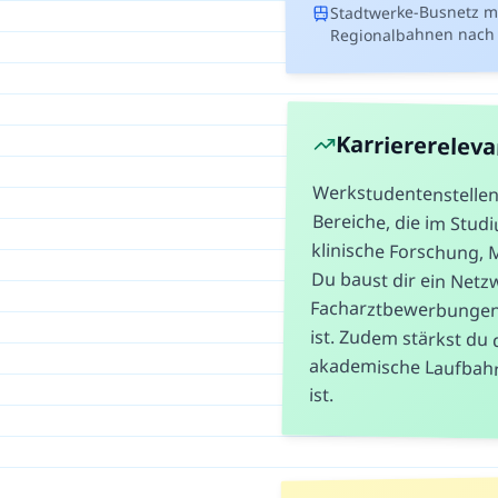
Stadtwerke-Busnetz m
Regionalbahnen nach
Karriererelev
Werkstudentenstellen 
Bereiche, die im S
klinische Forschung,
Du baust dir ei
Facharztbewerbungen od
ist. Zudem stärkst du 
akademische Laufbahn
ist.