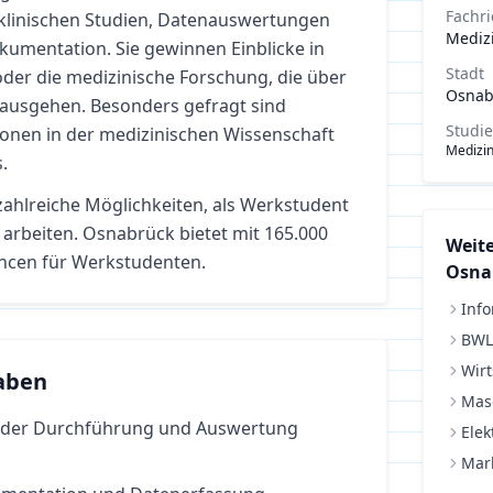
Fachr
 klinischen Studien, Datenauswertungen
Mediz
kumentation. Sie gewinnen Einblicke in
Stadt
 oder die medizinische Forschung, die über
Osnab
nausgehen. Besonders gefragt sind
Studi
ionen in der medizinischen Wissenschaft
Medizi
.
zahlreiche Möglichkeiten, als Werkstudent
 arbeiten.
Osnabrück bietet mit 165.000
Weite
ncen für Werkstudenten.
Osna
Info
BWL
Wirt
aben
Mas
i der Durchführung und Auswertung
Elek
Mar