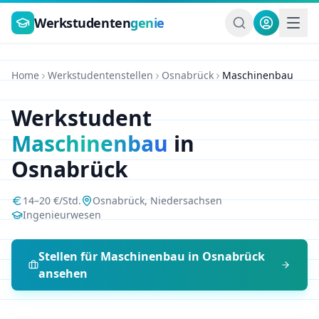
Zum Hauptinhalt springen
Werkstudenten
genie
Home
Werkstudentenstellen
Osnabrück
Maschinenbau
Werkstudent
Maschinenbau
in
Osnabrück
14
–
20
€/Std.
Osnabrück
,
Niedersachsen
Ingenieurwesen
Stellen für
Maschinenbau
in
Osnabrück
ansehen