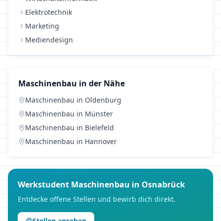
Elektrotechnik
Marketing
Mediendesign
Maschinenbau
in der Nähe
Maschinenbau
in
Oldenburg
Maschinenbau
in
Münster
Maschinenbau
in
Bielefeld
Maschinenbau
in
Hannover
Werkstudent
Maschinenbau
in
Osnabrück
Entdecke offene Stellen und bewirb dich direkt.
Stellen ansehen