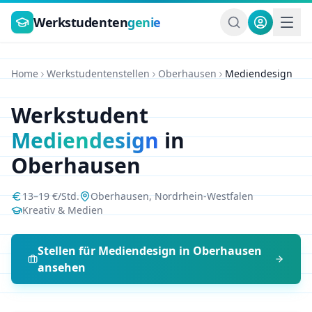
Zum Hauptinhalt springen
Werkstudenten
genie
Home
Werkstudentenstellen
Oberhausen
Mediendesign
Werkstudent
Mediendesign
in
Oberhausen
13
–
19
€/Std.
Oberhausen
,
Nordrhein-Westfalen
Kreativ & Medien
Stellen für
Mediendesign
in
Oberhausen
ansehen